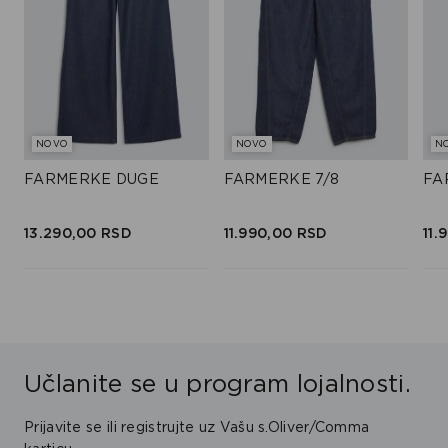
NOVO
NOVO
N
FARMERKE DUGE
FARMERKE 7/8
FA
13.290,
00
RSD
11.990,
00
RSD
11.
Učlanite se u program lojalnosti.
Prijavite se ili registrujte uz Vašu s.Oliver/Comma