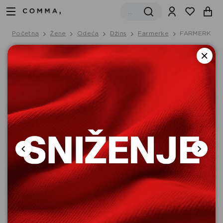
Početna
Žene
Odeća
Džins
Farmerke
FARMERKE D