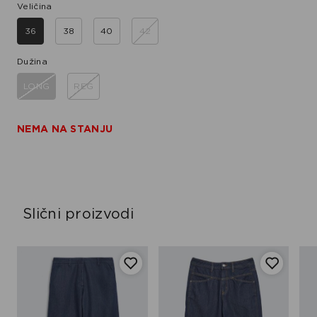
Veličina
36
38
40
42
Dužina
LONG
REG
NEMA NA STANJU
Slični proizvodi