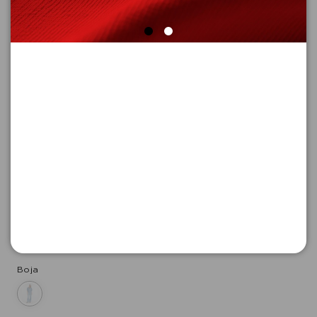
FARMERKE DUGE
Šifra proizvoda: 2178236_55Z7_34_REG
-50
6.645,
00
RSD
6.645,
00
RSD
%
13.290,
00
RSD
Boja