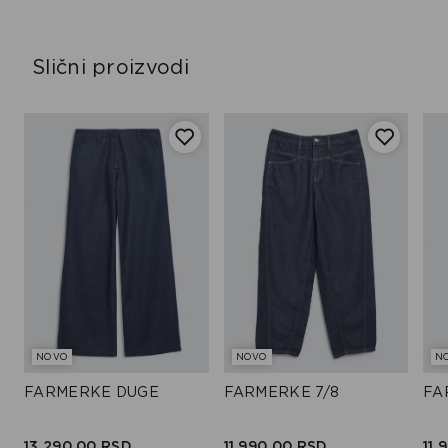
Slični proizvodi
NOVO
NOVO
N
FARMERKE DUGE
FARMERKE 7/8
FA
13.290,
00
RSD
11.990,
00
RSD
11.