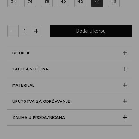
34
36
38
40
42
44
46
Dodaj u korpu
DETALJI
TABELA VELIČINA
MATERIJAL
UPUTSTVA ZA ODRŽAVANJE
ZALIHA U PRODAVNICAMA