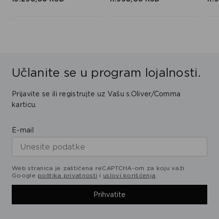
Učlanite se u program lojalnosti.
Prijavite se ili registrujte uz Vašu s.Oliver/Comma
karticu.
E-mail
Web stranica je zaštićena reCAPTCHA-om za koju važi
Google
politika privatnosti
i
uslovi korišćenja
.
Prihvatite