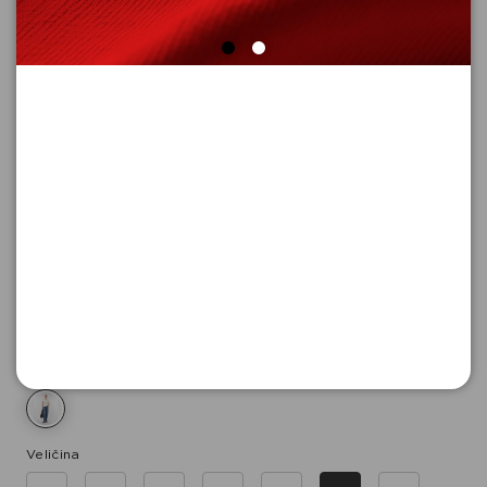
FARMERKE DUGE
Šifra proizvoda: 2176639_56Z7_44
11.990,
00
RSD
Boja
Veličina