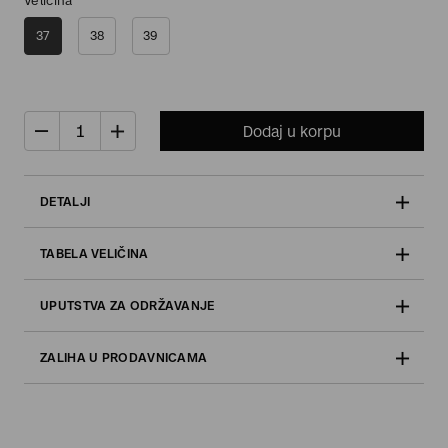
Veličina
37
38
39
Dodaj u korpu
DETALJI
TABELA VELIČINA
UPUTSTVA ZA ODRŽAVANJE
ZALIHA U PRODAVNICAMA