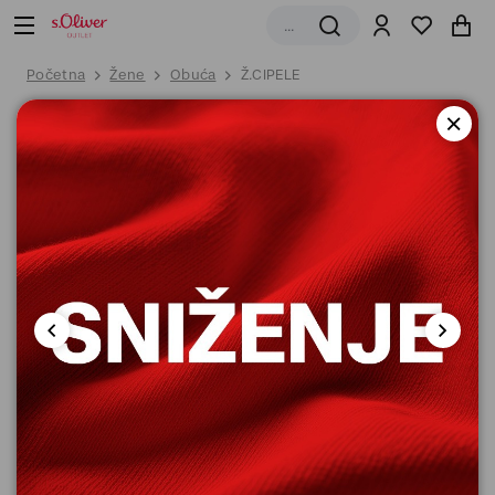
Početna
Žene
Obuća
Ž.CIPELE