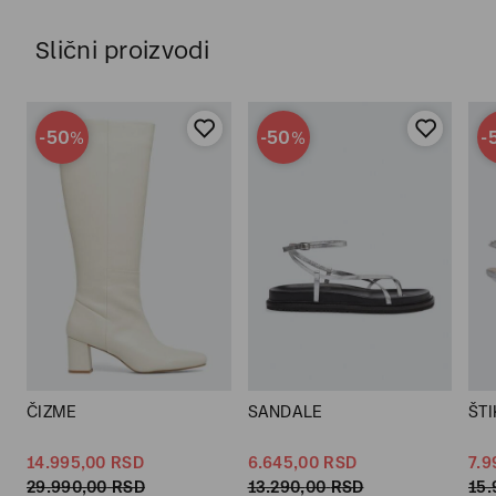
Slični proizvodi
-50
-50
-
%
%
ČIZME
SANDALE
ŠTI
14.995,
00
RSD
6.645,
00
RSD
7.9
29.990,
00
RSD
13.290,
00
RSD
15.