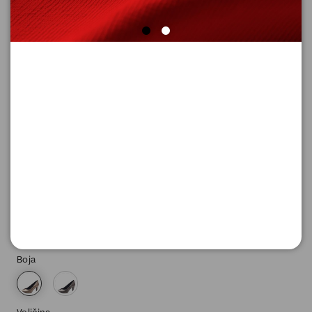
Ž.CIPELE
Šifra proizvoda: 5-22406-41_406_37
-50
3.195,
00
RSD
3.195,
00
RSD
%
6.390,
00
RSD
Boja