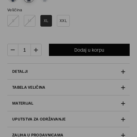
Veličina
S
M
XL
XXL
Dodaj u korpu
DETALJI
TABELA VELIČINA
MATERIJAL
UPUTSTVA ZA ODRŽAVANJE
ZALIHA U PRODAVNICAMA