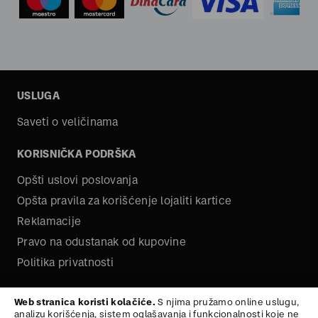
USLUGA
Saveti o veličinama
KORISNIČKA PODRŠKA
Opšti uslovi poslovanja
Opšta pravila za korišćenje lojaliti kartice
Reklamacije
Pravo na odustanak od kupovine
Politika privatnosti
O NAMA
Web stranica koristi kolačiće.
S njima pružamo online uslugu,
analizu korišćenja, sistem oglašavanja i funkcionalnosti koje ne