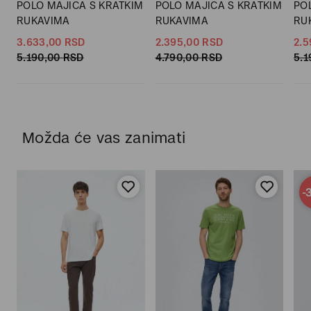
POLO MAJICA S KRATKIM
POLO MAJICA S KRATKIM
PO
RUKAVIMA
RUKAVIMA
RU
3.633,
00
RSD
2.395,
00
RSD
2.5
5.190,
00
RSD
4.790,
00
RSD
5.1
Možda će vas zanimati
-