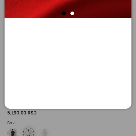
POLO MAJICA SA KRATKIM
RUKAVIMA
Šifra proizvoda: 2176187_0200_XL
-50
2.595,
00
RSD
2.595,
00
RSD
%
5.190,
00
RSD
Boja