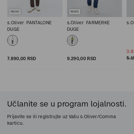
NOVO
NOVO
s.Oliver
PANTALONE
s.Oliver
FARMERKE
s.O
DUGE
DUGE
3.6
5.1
7.890,
00
RSD
9.290,
00
RSD
Učlanite se u program lojalnosti.
Prijavite se ili registrujte uz Vašu s.Oliver/Comma
karticu.