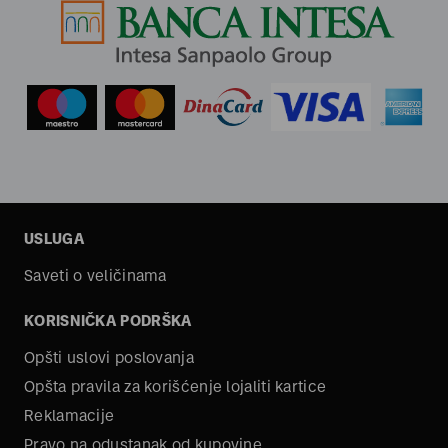
USLUGA
Saveti o veličinama
KORISNIČKA PODRŠKA
Opšti uslovi poslovanja
Opšta pravila za korišćenje lojaliti kartice
Reklamacije
Pravo na odustanak od kupovine