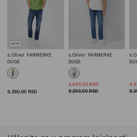
NOVO
s.Oliver
FARMERKE
s.Oliver
FARMERKE
s.O
DUGE
DUGE
DU
4.645,
00
RSD
4.6
9.290,
00
RSD
9.2
9.290,
00
RSD