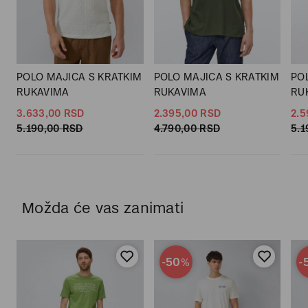
POLO MAJICA S KRATKIM
POLO MAJICA S KRATKIM
PO
RUKAVIMA
RUKAVIMA
RU
3.633,
00
RSD
2.395,
00
RSD
2.5
5.190,
00
RSD
4.790,
00
RSD
5.1
Možda će vas zanimati
-50
-
%