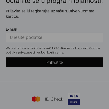
Učlanite se u program lojalnosti.
Prijavite se ili registrujte uz Vašu s.Oliver/Comma
karticu.
E-mail
Web stranica je zaštićena reCAPTCHA-om za koju važi Google
politika privatnosti
i
uslovi korišćenja
.
Prihvatite