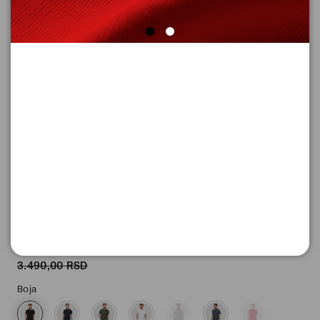
POLO MAJICA SA KRATKIM
RUKAVIMA
Šifra proizvoda: 2138262_9999_XXL
-50
1.745,
00
RSD
1.745,
00
RSD
%
3.490,
00
RSD
Boja