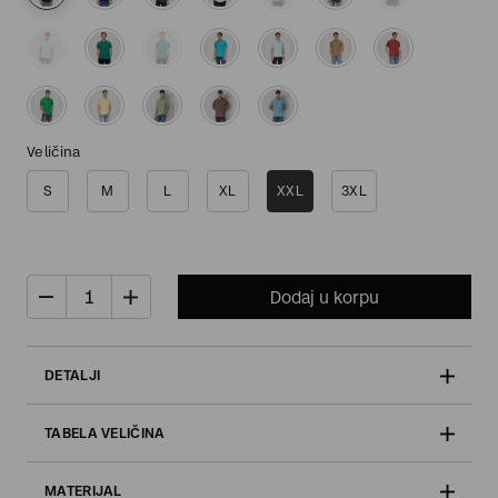
Veličina
S
M
L
XL
XXL
3XL
Dodaj u korpu
DETALJI
TABELA VELIČINA
MATERIJAL