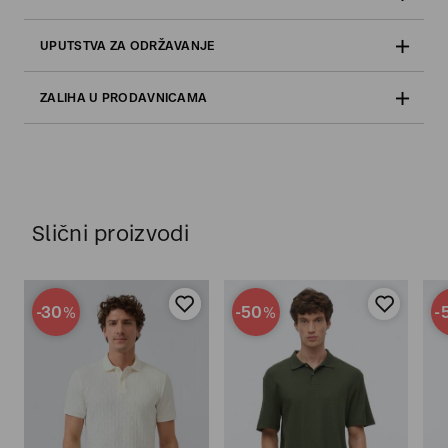
UPUTSTVA ZA ODRŽAVANJE
ZALIHA U PRODAVNICAMA
Slični proizvodi
-30
-50
-
%
%