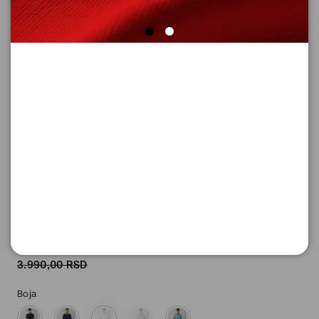
POLO MAJICA S KRATKIM
RUKAVIMA
Šifra proizvoda: 2172373_02D1_XL
-50
1.995,
00
RSD
1.995,
00
RSD
%
3.990,
00
RSD
Boja