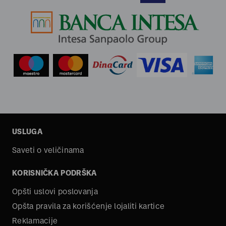
USLUGA
Saveti o veličinama
KORISNIČKA PODRŠKA
Opšti uslovi poslovanja
Opšta pravila za korišćenje lojaliti kartice
Reklamacije