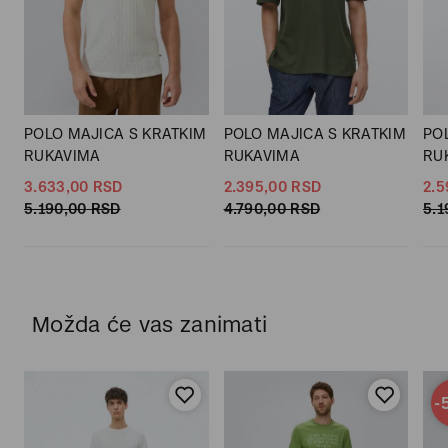
POLO MAJICA S KRATKIM
POLO MAJICA S KRATKIM
PO
RUKAVIMA
RUKAVIMA
RU
3.633,
00
RSD
2.395,
00
RSD
2.5
5.190,
00
RSD
4.790,
00
RSD
5.1
Možda će vas zanimati
-