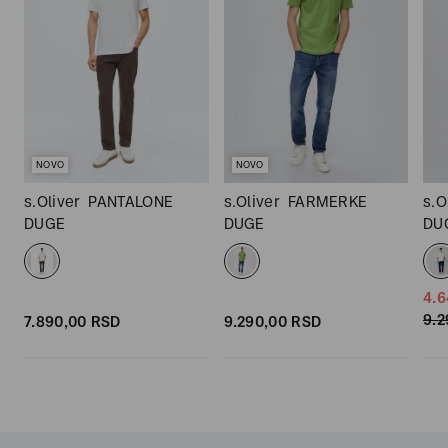
NOVO
NOVO
s.Oliver
PANTALONE
s.Oliver
FARMERKE
s.O
DUGE
DUGE
DU
4.6
9.2
7.890,
00
RSD
9.290,
00
RSD