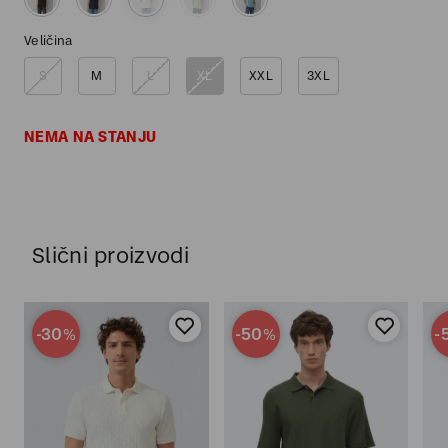
Veličina
S
M
L
XL
XXL
3XL
NEMA NA STANJU
Slični proizvodi
-30
-50
-
%
%