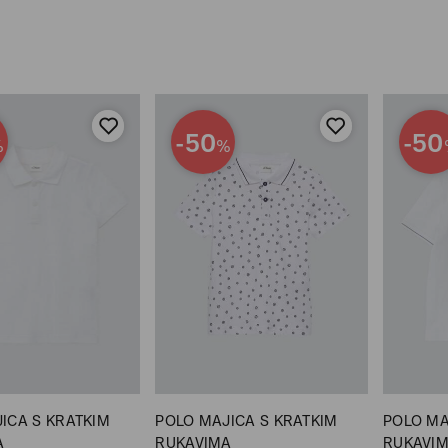
-50
-50
%
%
ICA S KRATKIM
POLO MAJICA S KRATKIM
POLO MA
A
RUKAVIMA
RUKAVI