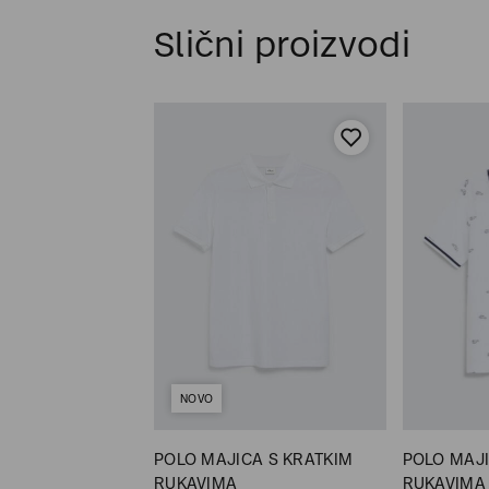
Slični proizvodi
NOVO
CA S KRATKIM
POLO MAJICA S KRATKIM
POLO MAJI
RUKAVIMA
RUKAVIMA