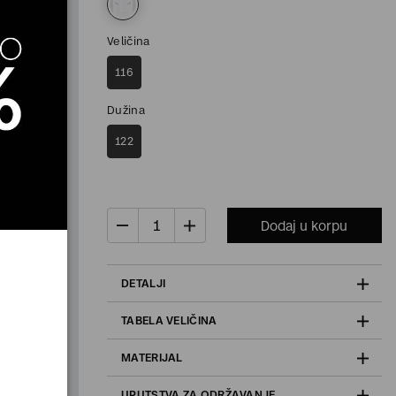
Veličina
116
Dužina
122
Dodaj u korpu
DETALJI
TABELA VELIČINA
MATERIJAL
UPUTSTVA ZA ODRŽAVANJE