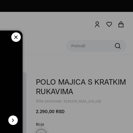
POLO MAJICA S KRATKIM
RUKAVIMA
Šifra proizvoda: 2181219_01A1_116_122
2.290,
00
RSD
Boja