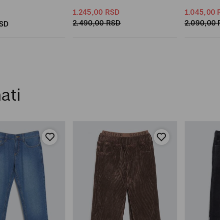
1.245,
00
RSD
1.045,
00
2.490,
00
RSD
2.090,
00
SD
ati