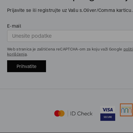
Prijavite se ili registrujte uz Vašu s.Oliver/Comma karticu.
E-mail
Web stranica je zaštićena reCAPTCHA-om za koju važi Google
polit
korišćenja
.
Prihvatite