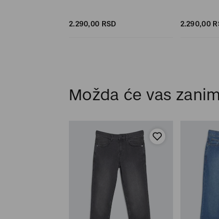
D
SD
2.290,
00
RSD
2.290,
00
R
Možda će vas zanim