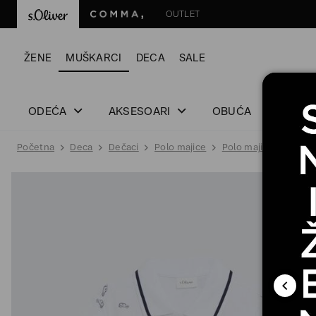
OUTLET
ŽENE
MUŠKARCI
DECA
SALE
ODEĆA
AKSESOARI
OBUĆA
Početna
Deca
Dečaci
Polo majice
Polo majica
POLO 