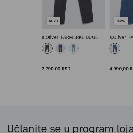
NOVO
NOVO
ENERKA
s.Oliver
FARMERKE DUGE
s.Oliver
F
SD
SD
3.790,
00
RSD
4.990,
00
R
Učlanite se u program loja