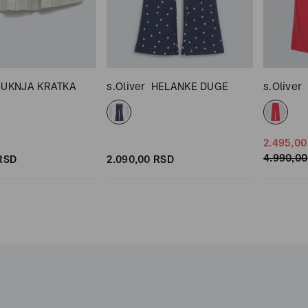
SUKNJA KRATKA
s.Oliver
HELANKE DUGE
s.Oliver
2.495,
00
4.990,
00
RSD
2.090,
00
RSD