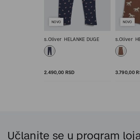
NOVO
NOVO
KNJA KRATKA
s.Oliver
HELANKE DUGE
s.Oliver
H
SD
SD
2.490,
00
RSD
3.790,
00
R
Učlanite se u program loja