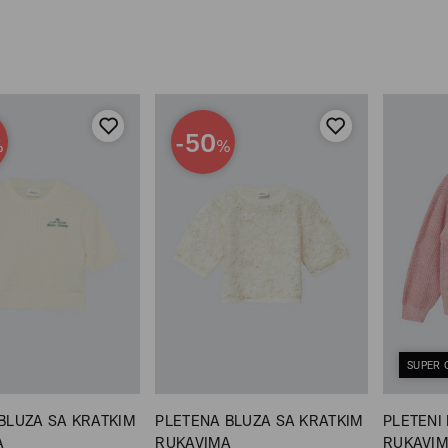
-50
%
%
SUPER 
BLUZA SA KRATKIM
PLETENA BLUZA SA KRATKIM
PLETENI
A
RUKAVIMA
RUKAVI