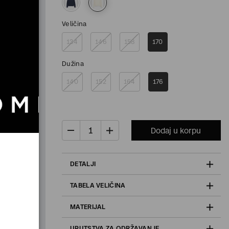
Veličina
134
146
158
170
Dužina
140
152
164
176
Dodaj u korpu
DETALJI
TABELA VELIČINA
MATERIJAL
UPUTSTVA ZA ODRŽAVANJE