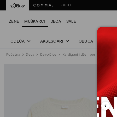
OUTLET
ŽENE
MUŠKARCI
DECA
SALE
ODEĆA
AKSESOARI
OBUĆA
Početna
Deca
Devojčice
Kardigani i džemperi
Džempe