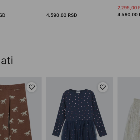
2.295,
00
4.590,
00
SD
4.590,
00
RSD
ati