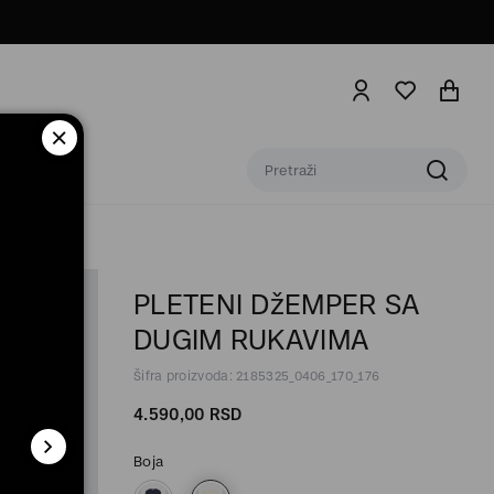
PLETENI DžEMPER SA
DUGIM RUKAVIMA
Šifra proizvoda: 2185325_0406_170_176
4.590,
00
RSD
Boja