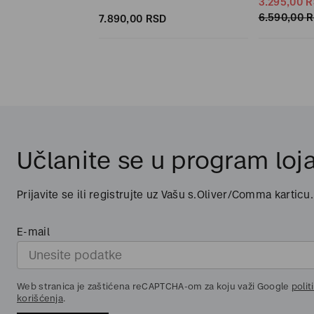
3.295,
00
R
6.590,
00
R
SD
7.890,
00
RSD
Učlanite se u program loja
Prijavite se ili registrujte uz Vašu s.Oliver/Comma karticu.
E-mail
Web stranica je zaštićena reCAPTCHA-om za koju važi Google
polit
korišćenja
.