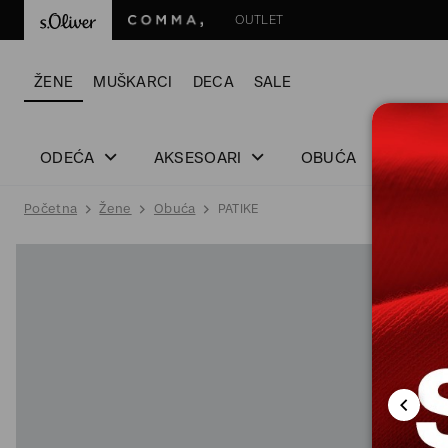
OUTLET
ŽENE
MUŠKARCI
DECA
SALE
ODEĆA
AKSESOARI
OBUĆA
Početna
Žene
Obuća
PATIKE