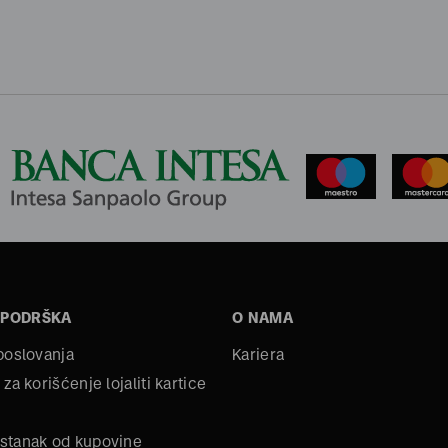
 PODRŠKA
O NAMA
 poslovanja
Kariera
 za korišćenje lojaliti kartice
stanak od kupovine