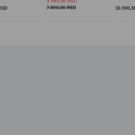
3.945,
00
RSD
7.890,
00
RSD
RSD
10.590,
0