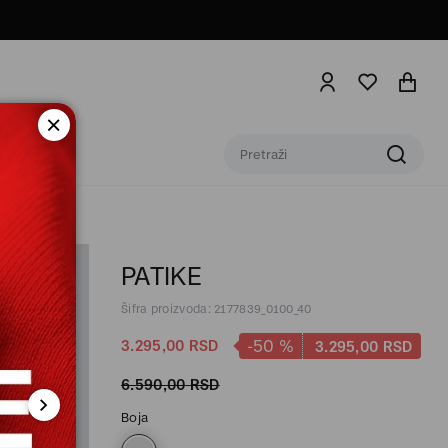
PATIKE
Šifra proizvoda: 2177839_0100_40
-50
%
3.295,
00
RSD
3.295,
00
RSD
6.590,
00
RSD
Boja