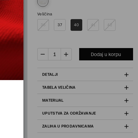
Veličina
36
37
40
41
42
Dodaj u korpu
DETALJI
TABELA VELIČINA
MATERIJAL
UPUTSTVA ZA ODRŽAVANJE
ZALIHA U PRODAVNICAMA