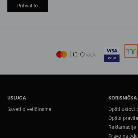
Prihvatite
USLUGA
KORISNIČKA
Saveti o veličinama
Opšti uslovi
Opšta pravila
Reklamacije
Pravo na odu