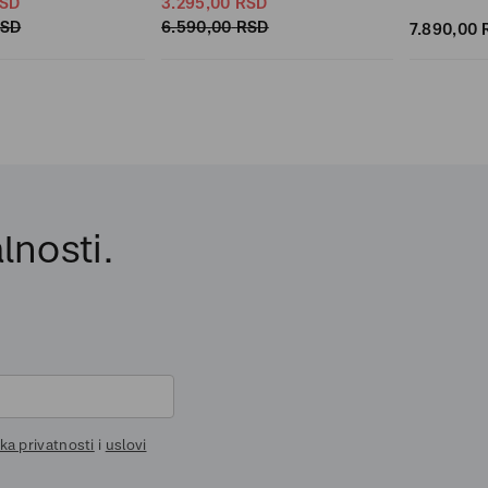
SD
3.295,
00
RSD
SD
6.590,
00
RSD
7.890,
00
lnosti.
ika privatnosti
i
uslovi