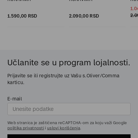
1.0
2.0
1.590,
00
RSD
2.090,
00
RSD
Učlanite se u program lojalnosti.
Prijavite se ili registrujte uz Vašu s.Oliver/Comma
karticu.
E-mail
Web stranica je zaštićena reCAPTCHA-om za koju važi Google
politika privatnosti
i
uslovi korišćenja
.