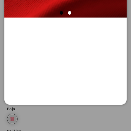
MAJICA SA KRATKIM RUKAVIMA
Šifra proizvoda: 2180187_42A1_74
-50
1.045,
00
RSD
1.045,
00
RSD
%
2.090,
00
RSD
Boja