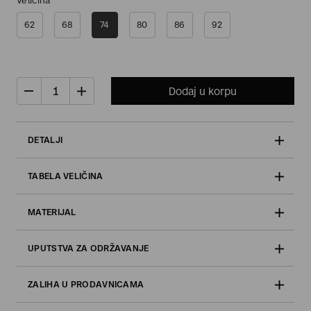
Veličina
62
68
74
80
86
92
Dodaj u korpu
DETALJI
TABELA VELIČINA
MATERIJAL
UPUTSTVA ZA ODRŽAVANJE
ZALIHA U PRODAVNICAMA