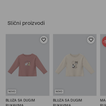
Slični proizvodi
-
NOVO
NOVO
BLUZA SA DUGIM
BLUZA SA DUGIM
MA
RUKAVIMA
RUKAVIMA
RU