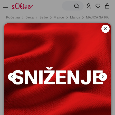
Početna
Deca
Bebe
Majice
Majica
MAJICA SA KRATK