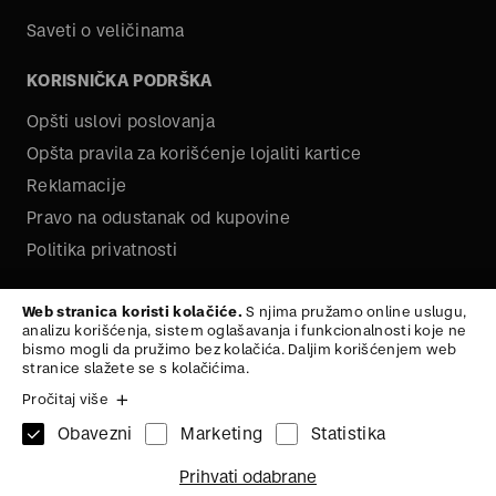
Saveti o veličinama
KORISNIČKA PODRŠKA
Opšti uslovi poslovanja
Opšta pravila za korišćenje lojaliti kartice
Reklamacije
Pravo na odustanak od kupovine
Politika privatnosti
O NAMA
Web stranica koristi kolačiće.
S njima pružamo online uslugu,
analizu korišćenja, sistem oglašavanja i funkcionalnosti koje ne
Kariera
bismo mogli da pružimo bez kolačića. Daljim korišćenjem web
stranice slažete se s kolačićima.
Pročitaj više
Obavezni
Marketing
Statistika
1x
MAJICA SA KRATKIM
74
Na vrh
Prihvati odabrane
RUKAVIMA