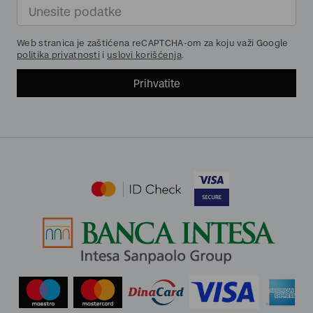
Web stranica je zaštićena reCAPTCHA-om za koju važi Google
politika privatnosti
i
uslovi korišćenja
.
Prihvatite