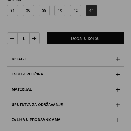
Veličina
34
36
38
40
42
44
Dodaj u korpu
DETALJI
TABELA VELIČINA
MATERIJAL
UPUTSTVA ZA ODRŽAVANJE
ZALIHA U PRODAVNICAMA