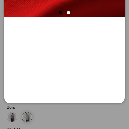
MAJICA SA KRATKIM RUKAVIMA
Šifra proizvoda: 2174927_79G3_44
-50
1.745,
00
RSD
1.745,
00
RSD
%
3.490,
00
RSD
Boja