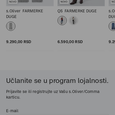
NOVO
NOVO
N
s.Oliver
FARMERKE
QS
FARMERKE DUGE
s.O
DUGE
DU
9.290,
00
RSD
6.590,
00
RSD
9.2
Učlanite se u program lojalnosti.
Prijavite se ili registrujte uz Vašu s.Oliver/Comma
karticu.
E-mail