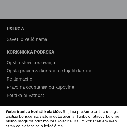
USLUGA
Saveti o veličinama
KORISNIČKA PODRŠKA
Opšti uslovi poslovanja
Opšta pravila za korišćenje lojaliti kartice
Reklamacije
Pravo na odustanak od kupovine
Politika privatnosti
O NAMA
Web stranica koristi kolačiće.
S njima pružamo online uslugu,
analizu korišćenja, sistem oglašavanja i funkcionalnosti koje ne
Kariera
bismo mogli da pružimo bez kolačića. Daljim korišćenjem web
stranice slažete se s kolačićima.