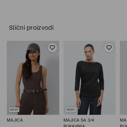
Slični proizvodi
NOVO
NOVO
MAJICA
MAJICA SA 3/4
MA
RUKAVIMA
RU