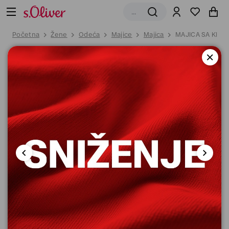
Početna
Žene
Odeća
Majice
Majica
MAJICA SA KRAT