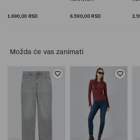
1.690,
00
RSD
6.590,
00
RSD
2.5
Možda će vas zanimati