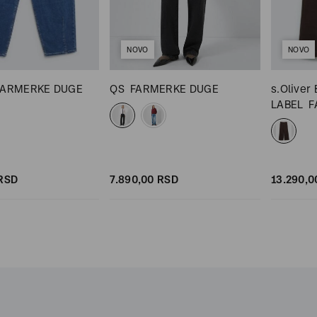
NOVO
NOVO
FARMERKE DUGE
QS
FARMERKE DUGE
s.Oliver
LABEL
F
RSD
7.890,
00
RSD
13.290,
0