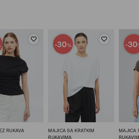
-30
-30
%
%
EZ RUKAVA
MAJICA SA KRATKIM
MAJICA 
RUKAVIMA
RUKAVI