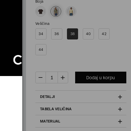
Boja
Veličina
34
36
38
40
42
44
Dodaj u korpu
DETALJI
TABELA VELIČINA
MATERIJAL