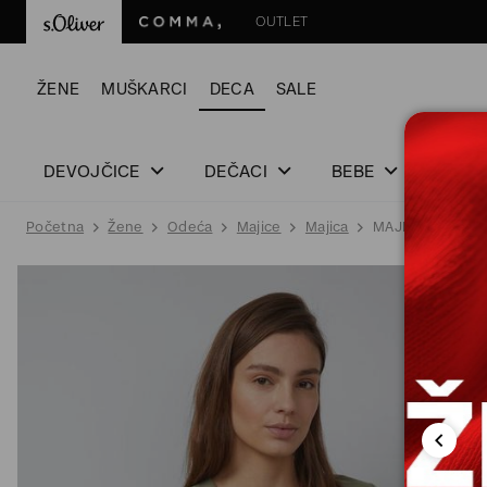
OUTLET
ŽENE
MUŠKARCI
DECA
SALE
DEVOJČICE
DEČACI
BEBE
Početna
Žene
Odeća
Majice
Majica
MAJICA SA KRAT