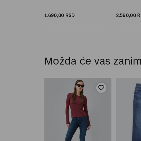
D
SD
1.690,
00
RSD
2.590,
00
R
Možda će vas zanim