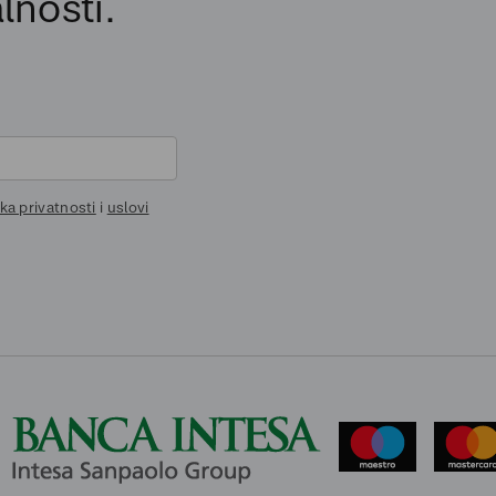
lnosti.
ika privatnosti
i
uslovi