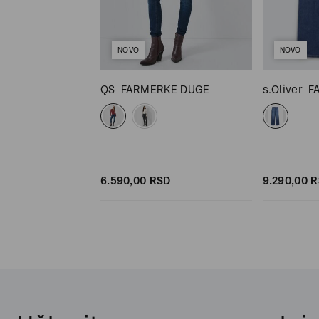
NOVO
NOVO
RMERKE DUGE
QS
FARMERKE DUGE
s.Oliver
F
SD
SD
6.590,
00
RSD
9.290,
00
R