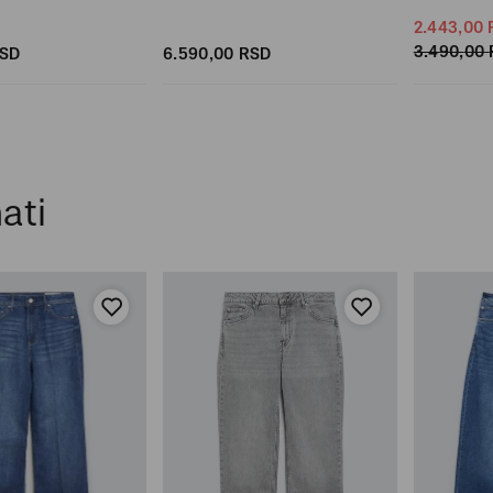
2.443,
00
3.490,
00
SD
6.590,
00
RSD
ati