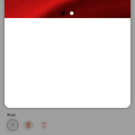
MAJICA SA KRATKIM RUKAVIMA
Šifra proizvoda: 2178234_4290_140
-50
1.045,
00
RSD
1.045,
00
RSD
%
2.090,
00
RSD
Boja