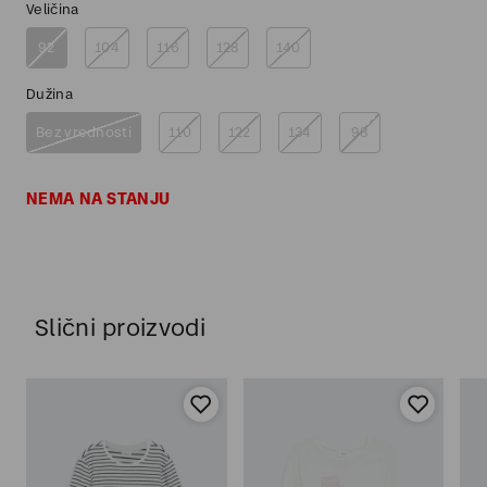
Veličina
92
104
116
128
140
Dužina
Bez vrednosti
110
122
134
98
NEMA NA STANJU
Slični proizvodi