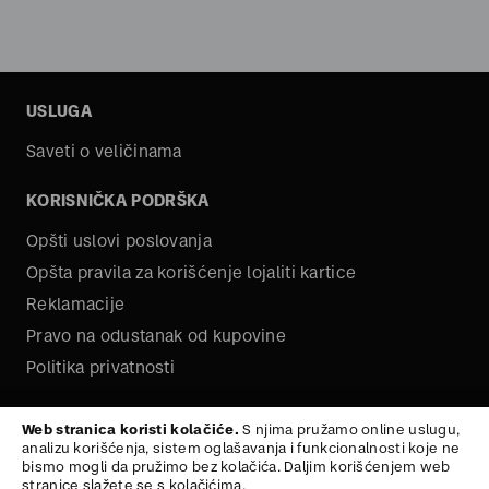
USLUGA
Saveti o veličinama
KORISNIČKA PODRŠKA
Opšti uslovi poslovanja
Opšta pravila za korišćenje lojaliti kartice
Reklamacije
Pravo na odustanak od kupovine
Politika privatnosti
O NAMA
Web stranica koristi kolačiće.
S njima pružamo online uslugu,
analizu korišćenja, sistem oglašavanja i funkcionalnosti koje ne
Kariera
bismo mogli da pružimo bez kolačića. Daljim korišćenjem web
stranice slažete se s kolačićima.