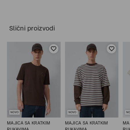
Slični proizvodi
NOVO
NOVO
N
MAJICA SA KRATKIM
MAJICA SA KRATKIM
MA
RUKAVIMA
RUKAVIMA
RU