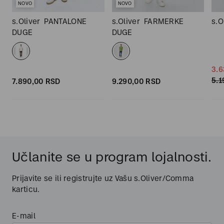
NOVO
NOVO
s.Oliver
PANTALONE
s.Oliver
FARMERKE
s.O
DUGE
DUGE
3.6
5.1
7.890,
00
RSD
9.290,
00
RSD
Učlanite se u program lojalnosti.
Prijavite se ili registrujte uz Vašu s.Oliver/Comma
karticu.
E-mail