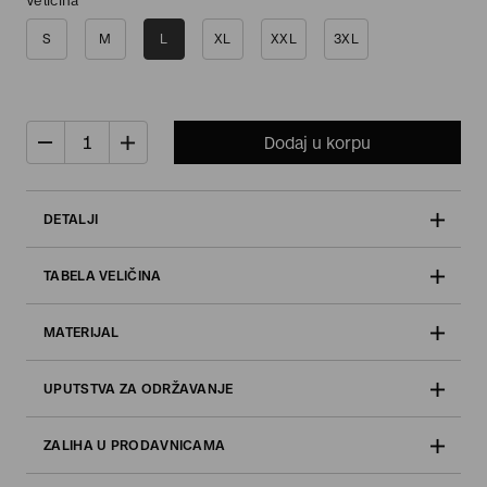
Veličina
S
M
L
XL
XXL
3XL
Dodaj u korpu
DETALJI
TABELA VELIČINA
MATERIJAL
UPUTSTVA ZA ODRŽAVANJE
ZALIHA U PRODAVNICAMA