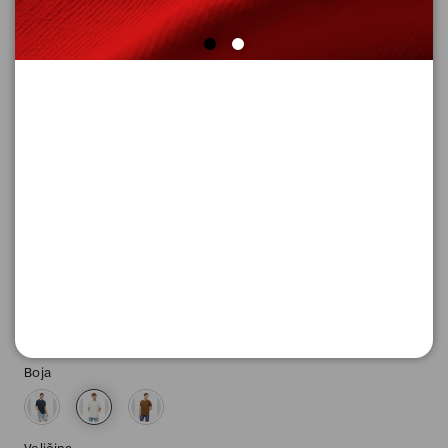
MAJICA BEZ RUKAVA
Šifra proizvoda: 2178226_0200_L
-30
1.813,
00
RSD
777,
00
RSD
%
2.590,
00
RSD
Boja