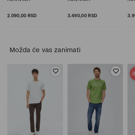
2.090,
00
RSD
3.490,
00
RSD
3.9
Možda će vas zanimati
-