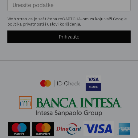
Web stranica je zaštićena reCAPTCHA-om za koju važi Google
politika privatnosti
i
uslovi korišćenja
.
Prihvatite