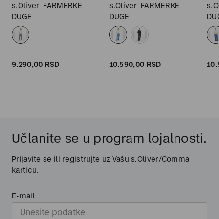
s.Oliver
FARMERKE
s.Oliver
FARMERKE
s.O
DUGE
DUGE
DU
9.290,
00
RSD
10.590,
00
RSD
10.
Učlanite se u program lojalnosti.
Prijavite se ili registrujte uz Vašu s.Oliver/Comma
karticu.
E-mail