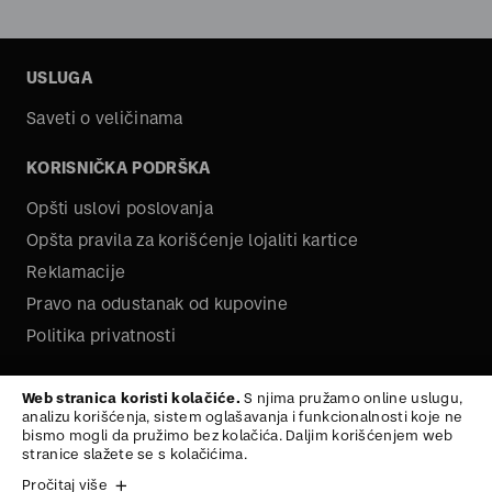
USLUGA
Saveti o veličinama
KORISNIČKA PODRŠKA
Opšti uslovi poslovanja
Opšta pravila za korišćenje lojaliti kartice
Reklamacije
Pravo na odustanak od kupovine
Politika privatnosti
O NAMA
Web stranica koristi kolačiće.
S njima pružamo online uslugu,
analizu korišćenja, sistem oglašavanja i funkcionalnosti koje ne
Kariera
bismo mogli da pružimo bez kolačića. Daljim korišćenjem web
stranice slažete se s kolačićima.
Pročitaj više