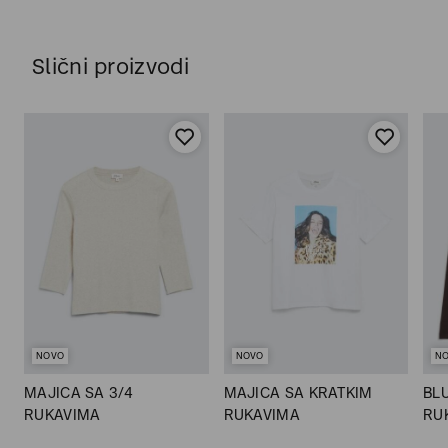
Slični proizvodi
NOVO
NOVO
N
MAJICA SA 3/4
MAJICA SA KRATKIM
BL
RUKAVIMA
RUKAVIMA
RU