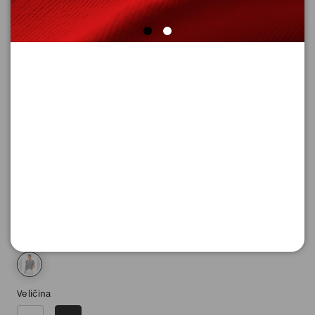
MAJICA BEZ RUKAVA
Šifra proizvoda: 2182226_57G4_42
3.490,
00
RSD
Boja
Veličina