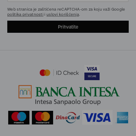
Web stranica je zaštićena reCAPTCHA-om za koju važi Google
politika privatnosti
i
uslovi korišćenja
.
Prihvatite