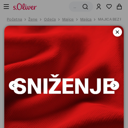
Početna
Žene
Odeća
Majice
Majica
MAJICA BEZ RU