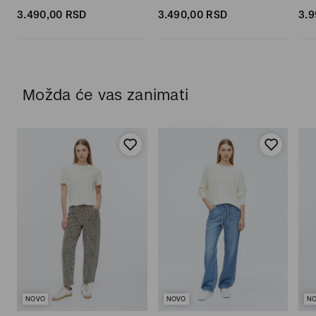
3.490,
00
RSD
3.490,
00
RSD
3.9
Možda će vas zanimati
NOVO
NOVO
N