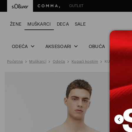
OUTLET
ŽENE
MUŠKARCI
DECA
SALE
ODEĆA
AKSESOARI
OBUĆA
Početna
Muškarci
Odeća
Kupaći kostim
KUPAćE GAćE