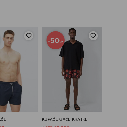
-50
%
AćE
KUPAćE GAćE KRATKE