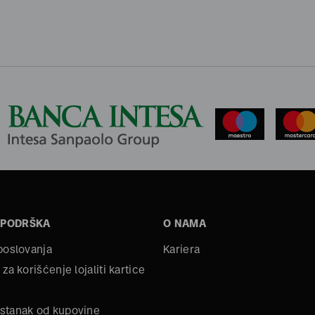
 PODRŠKA
O NAMA
 poslovanja
Kariera
 za korišćenje lojaliti kartice
stanak od kupovine