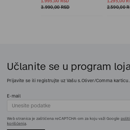
1.995,
00
RSD
1.295,
00
R
3.990,
00
RSD
2.590,
00
R
Učlanite se u program loja
Prijavite se ili registrujte uz Vašu s.Oliver/Comma karticu.
E-mail
Web stranica je zaštićena reCAPTCHA-om za koju važi Google
polit
korišćenja
.