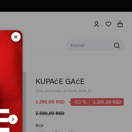
KUPAćE GAćE
Šifra proizvoda: 2179309_5978_XL
-50
%
1.295,
00
RSD
1.295,
00
RSD
2.590,
00
RSD
Boja