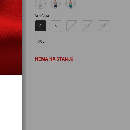
Veličina
S
M
L
XL
XXL
3XL
NEMA NA STANJU