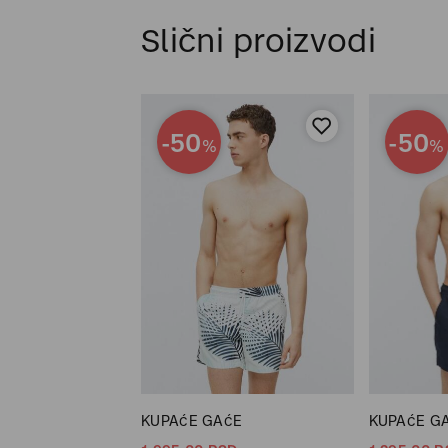
Slični proizvodi
-50
-50
%
%
KUPAćE GAćE
KUPAćE G