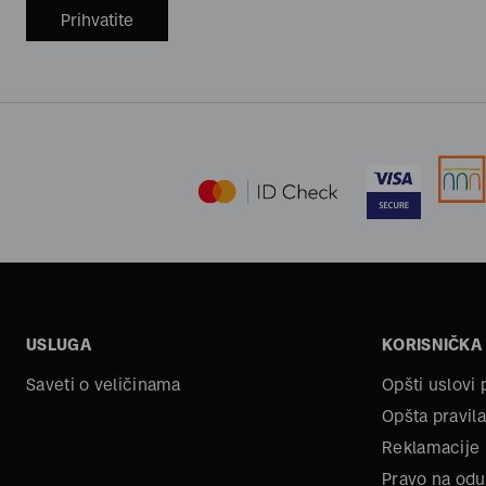
Prihvatite
USLUGA
KORISNIČKA
Saveti o veličinama
Opšti uslovi
Opšta pravila
Reklamacije
Pravo na odu