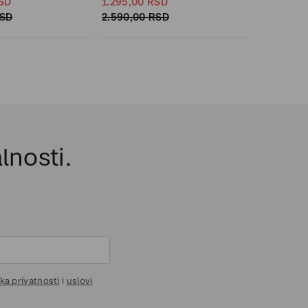
SD
1.295,
00
RSD
SD
2.590,
00
RSD
lnosti.
ika privatnosti
i
uslovi