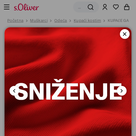
Početna
Muškarci
Odeća
Kupaći kostim
KUPAćE GAćE