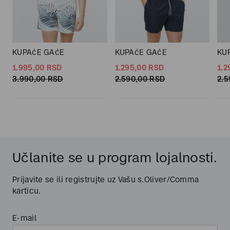
KUPAćE GAćE
KUPAćE GAćE
KU
1.995,
00
RSD
1.295,
00
RSD
1.2
3.990,
00
RSD
2.590,
00
RSD
2.5
Učlanite se u program lojalnosti.
Prijavite se ili registrujte uz Vašu s.Oliver/Comma
karticu.
E-mail