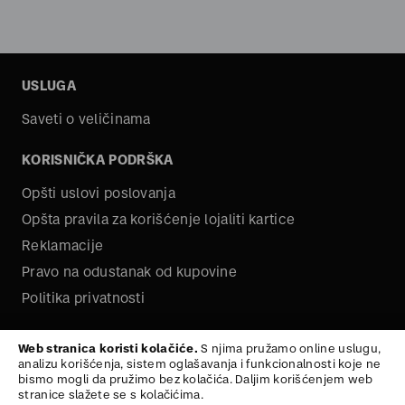
USLUGA
Saveti o veličinama
KORISNIČKA PODRŠKA
Opšti uslovi poslovanja
Opšta pravila za korišćenje lojaliti kartice
Reklamacije
Pravo na odustanak od kupovine
Politika privatnosti
O NAMA
Web stranica koristi kolačiće.
S njima pružamo online uslugu,
analizu korišćenja, sistem oglašavanja i funkcionalnosti koje ne
Kariera
bismo mogli da pružimo bez kolačića. Daljim korišćenjem web
stranice slažete se s kolačićima.