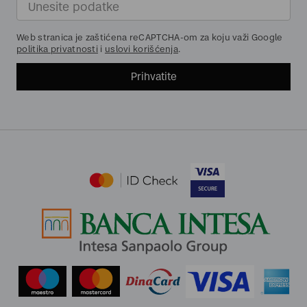
Web stranica je zaštićena reCAPTCHA-om za koju važi Google
politika privatnosti
i
uslovi korišćenja
.
Prihvatite