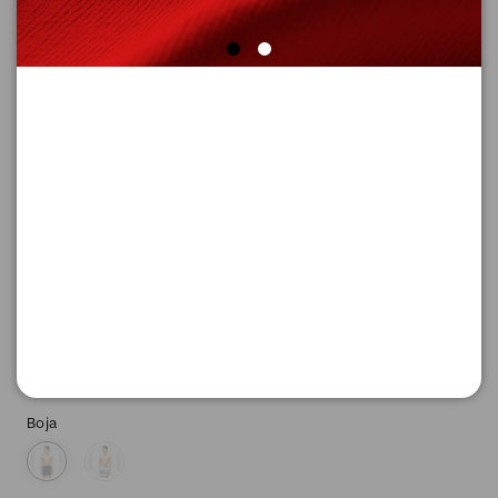
KUPAćE GAćE
Šifra proizvoda: 2179310_64A6_L
-50
1.995,
00
RSD
1.995,
00
RSD
%
3.990,
00
RSD
Boja