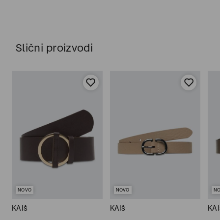
Slični proizvodi
NOVO
NOVO
N
KAIš
KAIš
KAI