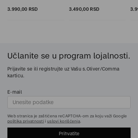
3.990,
00
RSD
3.490,
00
RSD
3.9
Učlanite se u program lojalnosti.
Prijavite se ili registrujte uz Vašu s.Oliver/Comma
karticu.
E-mail
Web stranica je zaštićena reCAPTCHA-om za koju važi Google
politika privatnosti
i
uslovi korišćenja
.
Prihvatite