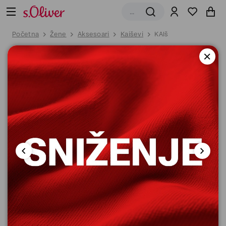
Početna
Žene
Aksesoari
Kaiševi
KAIš