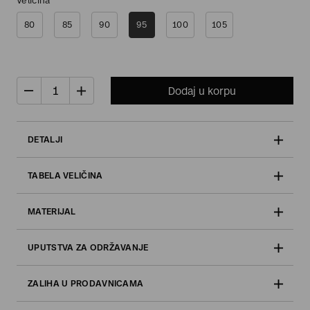
Veličina
80
85
90
95
100
105
Dodaj u korpu
DETALJI
TABELA VELIČINA
MATERIJAL
UPUTSTVA ZA ODRŽAVANJE
ZALIHA U PRODAVNICAMA