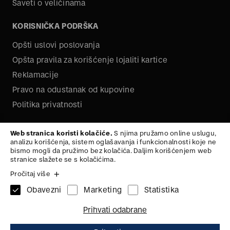
Saveti o veličinama
KORISNIČKA PODRŠKA
Opšti uslovi poslovanja
Opšta pravila za korišćenje lojaliti kartice
Reklamacije
Pravo na odustanak od kupovine
Politika privatnosti
O NAMA
Web stranica koristi kolačiće.
S njima pružamo online uslugu,
analizu korišćenja, sistem oglašavanja i funkcionalnosti koje ne
Kariera
bismo mogli da pružimo bez kolačića. Daljim korišćenjem web
stranice slažete se s kolačićima.
Pročitaj više
Obavezni
Marketing
Statistika
1x
KAIš
95
Na vrh
Prihvati odabrane
1.295,
00
RSD
ZAŠTITA PODATAKA
ZAŠTITA PODATAKA