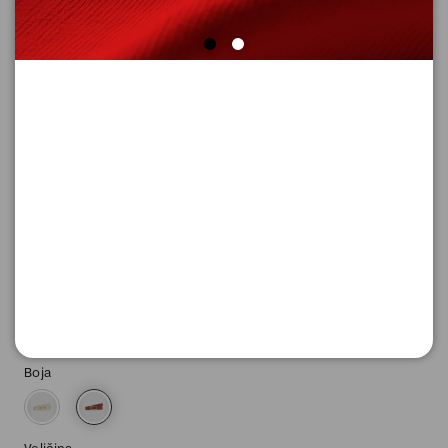
KAIš
Šifra proizvoda: 2175373_8803_95
-50
1.295,
00
RSD
1.295,
00
RSD
%
2.590,
00
RSD
Boja