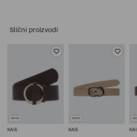
Slični proizvodi
NOVO
NOVO
N
KAIš
KAIš
KAI