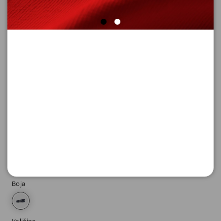
KAIš
Šifra proizvoda: 2175363_5959_95
-50
1.745,
00
RSD
1.745,
00
RSD
%
3.490,
00
RSD
Boja