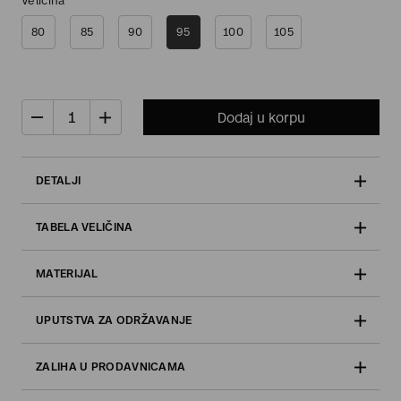
Veličina
80
85
90
95
100
105
Dodaj u korpu
DETALJI
TABELA VELIČINA
MATERIJAL
UPUTSTVA ZA ODRŽAVANJE
ZALIHA U PRODAVNICAMA