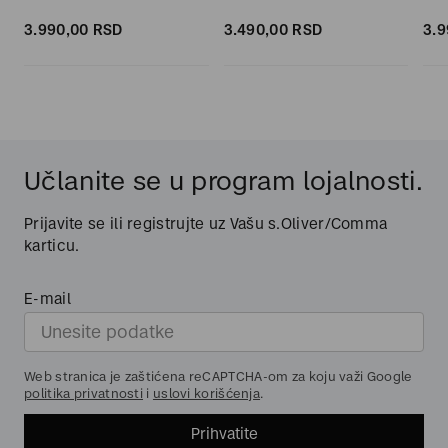
3.990,
00
RSD
3.490,
00
RSD
3.9
Učlanite se u program lojalnosti.
Prijavite se ili registrujte uz Vašu s.Oliver/Comma
karticu.
E-mail
Web stranica je zaštićena reCAPTCHA-om za koju važi Google
politika privatnosti
i
uslovi korišćenja
.
Prihvatite