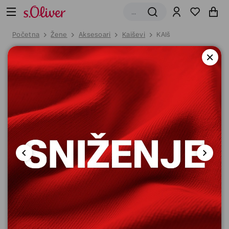
Početna
Žene
Aksesoari
Kaiševi
KAIš