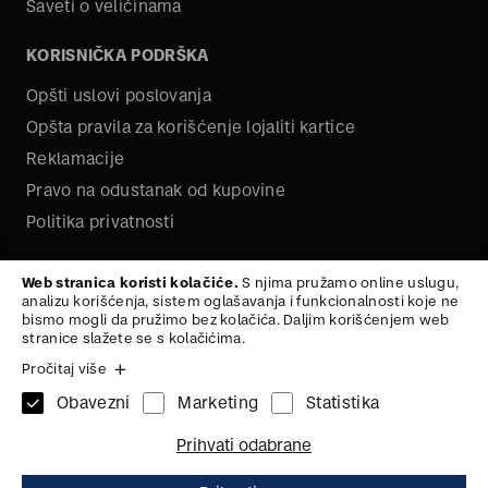
Saveti o veličinama
KORISNIČKA PODRŠKA
Opšti uslovi poslovanja
Opšta pravila za korišćenje lojaliti kartice
Reklamacije
Pravo na odustanak od kupovine
Politika privatnosti
O NAMA
Web stranica koristi kolačiće.
S njima pružamo online uslugu,
analizu korišćenja, sistem oglašavanja i funkcionalnosti koje ne
Kariera
bismo mogli da pružimo bez kolačića. Daljim korišćenjem web
stranice slažete se s kolačićima.
Pročitaj više
Obavezni
Marketing
Statistika
1x
KAIš
95
Na vrh
Prihvati odabrane
1.745,
00
RSD
ZAŠTITA PODATAKA
ZAŠTITA PODATAKA