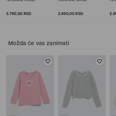
3.790,
00
RSD
2.490,
00
RSD
2.0
Možda će vas zanimati