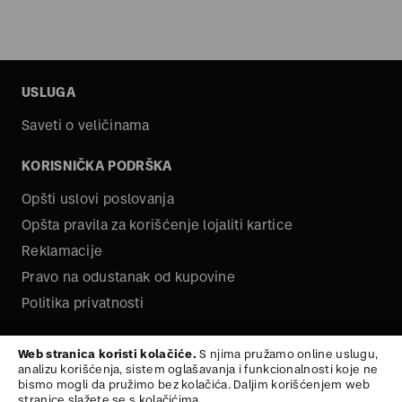
USLUGA
Saveti o veličinama
KORISNIČKA PODRŠKA
Opšti uslovi poslovanja
Opšta pravila za korišćenje lojaliti kartice
Reklamacije
Pravo na odustanak od kupovine
Politika privatnosti
O NAMA
Web stranica koristi kolačiće.
S njima pružamo online uslugu,
analizu korišćenja, sistem oglašavanja i funkcionalnosti koje ne
Kariera
bismo mogli da pružimo bez kolačića. Daljim korišćenjem web
stranice slažete se s kolačićima.