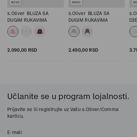
NOVO
NOVO
N
s.Oliver
BLUZA SA
s.Oliver
BLUZA SA
s.O
DUGIM RUKAVIMA
DUGIM RUKAVIMA
Dž
RU
2.090,
00
RSD
2.490,
00
RSD
3.7
Učlanite se u program lojalnosti.
Prijavite se ili registrujte uz Vašu s.Oliver/Comma
karticu.
E-mail