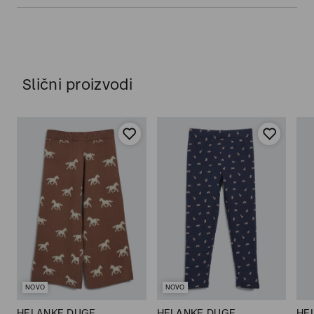
Slični proizvodi
NOVO
NOVO
HELANKE DUGE
HELANKE DUGE
HE