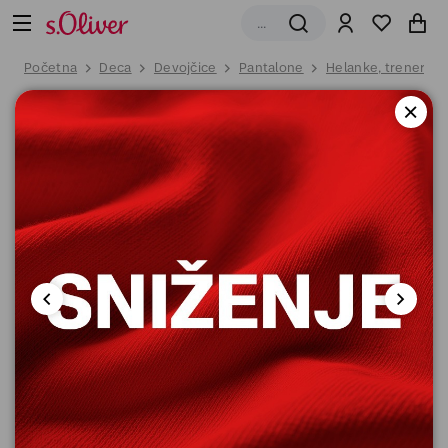
Početna
Deca
Devojčice
Pantalone
Helanke, trenerke i