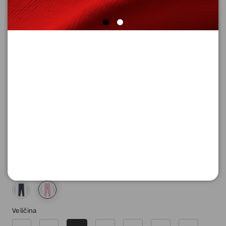
HELANKE DUGE
Šifra proizvoda: 2181107_4183_104
2.090,
00
RSD
Boja
Veličina