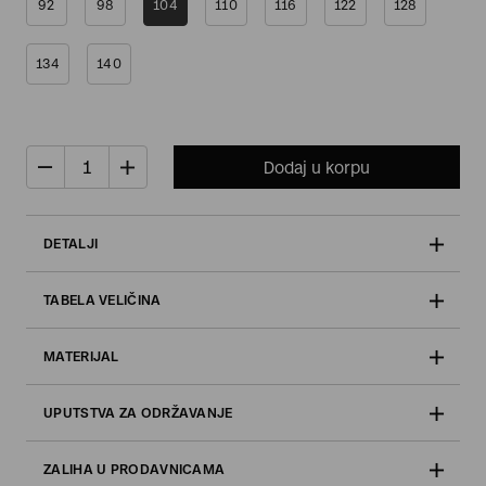
92
98
104
110
116
122
128
134
140
Dodaj u korpu
DETALJI
TABELA VELIČINA
MATERIJAL
UPUTSTVA ZA ODRŽAVANJE
ZALIHA U PRODAVNICAMA