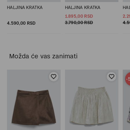
HALJINA KRATKA
HALJINA KRATKA
HA
1.895,
00
RSD
2.2
3.790,
00
RSD
4.5
4.590,
00
RSD
Možda će vas zanimati
-