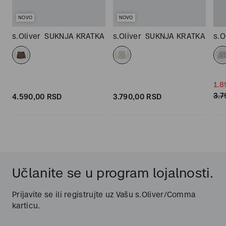
NOVO
NOVO
s.Oliver
SUKNJA KRATKA
s.Oliver
SUKNJA KRATKA
s.O
1.8
3.7
4.590,
00
RSD
3.790,
00
RSD
Učlanite se u program lojalnosti.
Prijavite se ili registrujte uz Vašu s.Oliver/Comma
karticu.