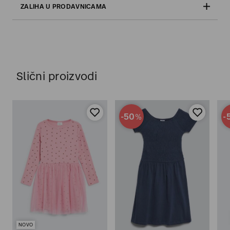
ZALIHA U PRODAVNICAMA
Slični proizvodi
-50
-
%
NOVO