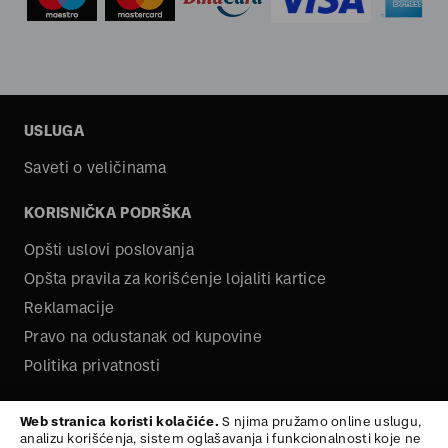
USLUGA
Saveti o veličinama
KORISNIČKA PODRŠKA
Opšti uslovi poslovanja
Opšta pravila za korišćenje lojaliti kartice
Reklamacije
Pravo na odustanak od kupovine
Politika privatnosti
O NAMA
Web stranica koristi kolačiće.
S njima pružamo online uslugu,
analizu korišćenja, sistem oglašavanja i funkcionalnosti koje ne
Kariera