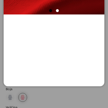
NOVO
HALJINA KRATKA
Šifra proizvoda: 2181109_41A1_140
4.590,
00
RSD
Boja
Veličina