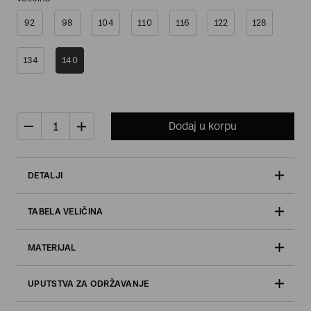
92
98
104
110
116
122
128
134
140
Dodaj u korpu
DETALJI
TABELA VELIČINA
MATERIJAL
UPUTSTVA ZA ODRŽAVANJE