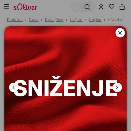
Početna
Deca
Devojčice
Haljine
Haljina
HALJINA KR