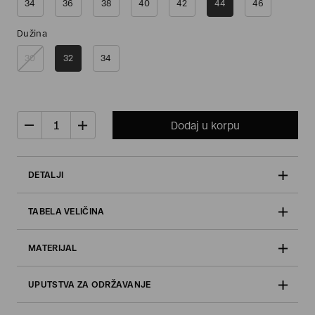
34
36
38
40
42
44
46
Dužina
30
32
34
Dodaj u korpu
DETALJI
TABELA VELIČINA
MATERIJAL
UPUTSTVA ZA ODRŽAVANJE