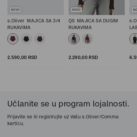
NOVO
NOVO
N
s.Oliver
MAJICA SA 3/4
QS
MAJICA SA DUGIM
s.O
RUKAVIMA
RUKAVIMA
LA
RU
2.590,
00
RSD
2.290,
00
RSD
6.5
Učlanite se u program lojalnosti.
Prijavite se ili registrujte uz Vašu s.Oliver/Comma
karticu.