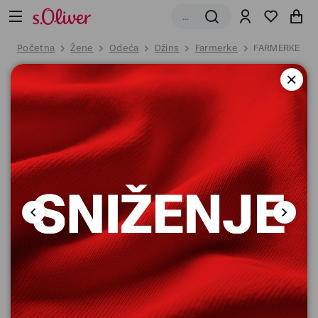
Početna
Žene
Odeća
Džins
Farmerke
FARMERKE DU