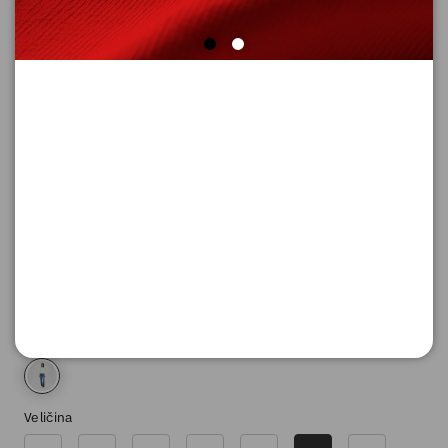
FARMERKE DUGE
Šifra proizvoda: 2161382_56Z5_44_32
9.290,
00
RSD
Boja
Veličina