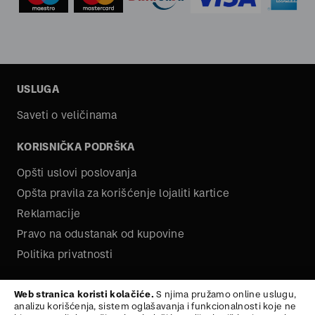
USLUGA
Saveti o veličinama
KORISNIČKA PODRŠKA
Opšti uslovi poslovanja
Opšta pravila za korišćenje lojaliti kartice
Reklamacije
Pravo na odustanak od kupovine
Politika privatnosti
O NAMA
Web stranica koristi kolačiće.
S njima pružamo online uslugu,
analizu korišćenja, sistem oglašavanja i funkcionalnosti koje ne
Kariera