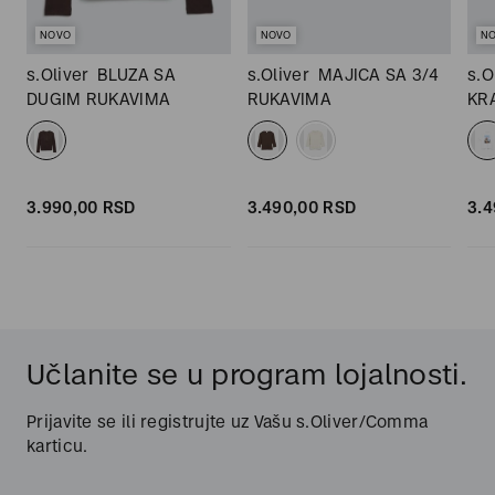
NOVO
NOVO
N
M
s.Oliver
BLUZA SA
s.Oliver
MAJICA SA 3/4
s.O
DUGIM RUKAVIMA
RUKAVIMA
KR
3.990,
00
RSD
3.490,
00
RSD
3.4
Učlanite se u program lojalnosti.
Prijavite se ili registrujte uz Vašu s.Oliver/Comma
karticu.