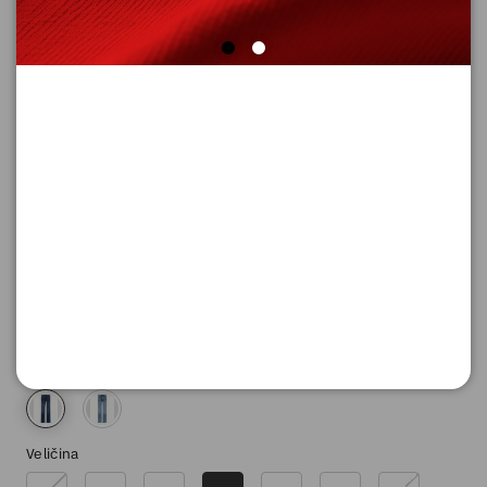
FARMERKE DUGE
Šifra proizvoda: 2151261_58Z4_40_30
9.290,
00
RSD
Boja
Veličina