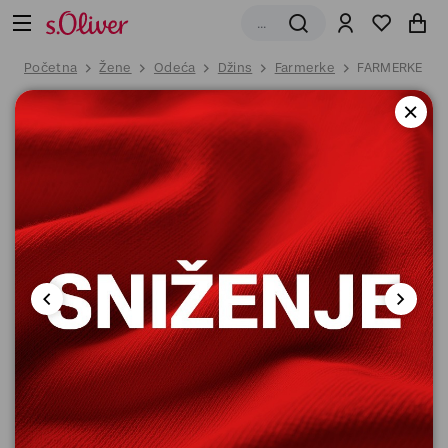
Početna
Žene
Odeća
Džins
Farmerke
FARMERKE DU