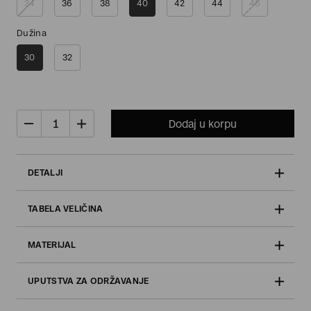
34
36
38
40
42
44
46
Dužina
30
32
Dodaj u korpu
DETALJI
TABELA VELIČINA
MATERIJAL
UPUTSTVA ZA ODRŽAVANJE