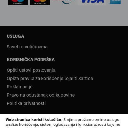
USLUGA
Saveti o veličinama
KORISNIČKA PODRŠKA
Opšti uslovi poslovanja
Opšta pravila za korišćenje lojaliti kartice
Reklamacije
Pravo na odustanak od kupovine
Politika privatnosti
O NAMA
Web stranica koristi kolačiće.
S njima pružamo online uslugu,
analizu korišćenja, sistem oglašavanja i funkcionalnosti koje ne
Kariera