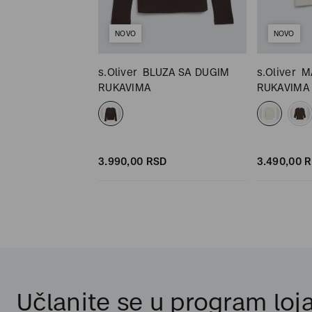
NOVO
NOVO
 SA KRATKIM
s.Oliver
BLUZA SA DUGIM
s.Oliver
M
RUKAVIMA
RUKAVIMA
D
SD
3.990,
00
RSD
3.490,
00
R
Učlanite se u program loja