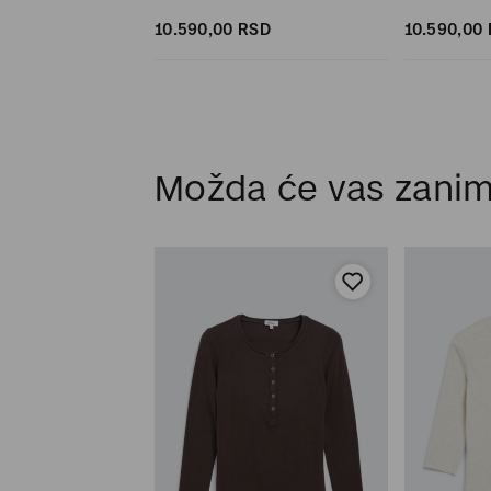
SD
SD
10.590,
00
RSD
10.590,
00
Možda će vas zanim