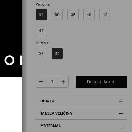
Veličina
34
36
38
40
42
44
Dužina
32
34
Dodaj u korpu
DETALJI
TABELA VELIČINA
MATERIJAL