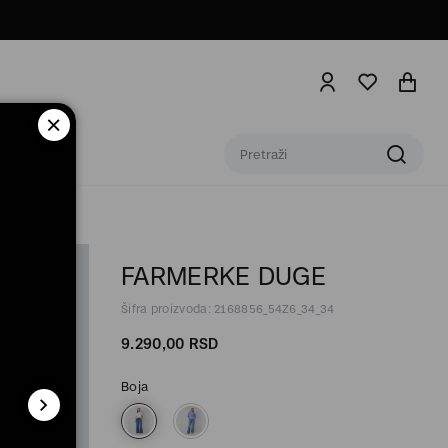
FARMERKE DUGE
Šifra proizvoda: 2168856_54Z6_34_34
9.290,
00
RSD
Boja