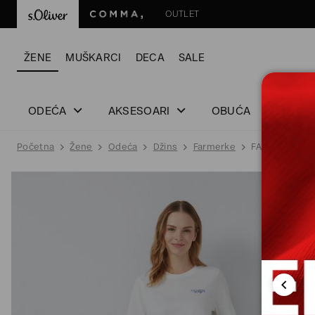
OUTLET
ŽENE
MUŠKARCI
DECA
SALE
ODEĆA
AKSESOARI
OBUĆA
Početna
Žene
Odeća
Džins
Farmerke
FARMERKE DU