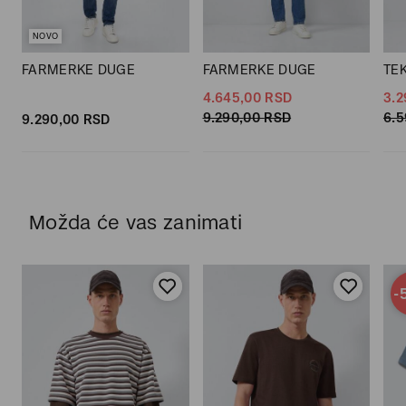
NOVO
FARMERKE DUGE
FARMERKE DUGE
TE
4.645,
00
RSD
3.2
9.290,
00
RSD
6.5
9.290,
00
RSD
Možda će vas zanimati
-