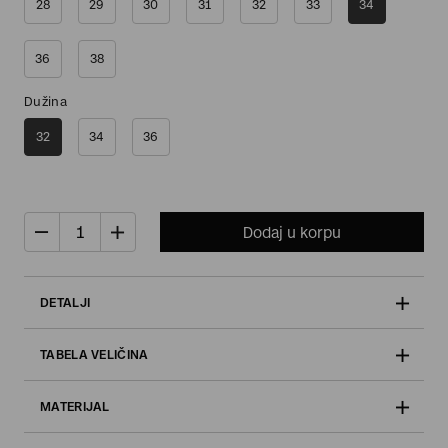
28
29
30
31
32
33
34
36
38
Dužina
32
34
36
Dodaj u korpu
DETALJI
TABELA VELIČINA
MATERIJAL