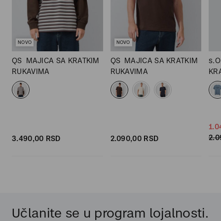
NOVO
NOVO
QS
MAJICA SA KRATKIM
QS
MAJICA SA KRATKIM
s.O
RUKAVIMA
RUKAVIMA
KR
1.0
2.0
3.490,
00
RSD
2.090,
00
RSD
Učlanite se u program lojalnosti.