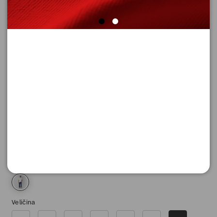
FARMERKE DUGE
Šifra proizvoda: 2169700_58Z4_34_32
9.290,
00
RSD
Boja
Veličina