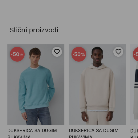
Slični proizvodi
-50
-50
-
%
%
DUKSERICA SA DUGIM
DUKSERICA SA DUGIM
DU
RUKAVIMA
RUKAVIMA
RU