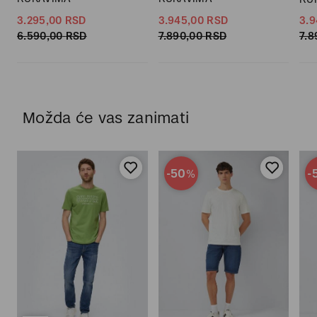
3.295,
00
RSD
3.945,
00
RSD
3.9
6.590,
00
RSD
7.890,
00
RSD
7.8
Možda će vas zanimati
-50
-
%