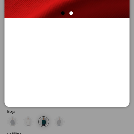
DUKSERICA SA DUGIM RUKAVIMA
Šifra proizvoda: 2169152_7953_XL
-50
2.595,
00
RSD
2.595,
00
RSD
%
5.190,
00
RSD
Boja