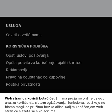
USLUGA
Saveti o veličinama
KORISNIČKA PODRŠKA
Opšti uslovi poslovanja
Opšta pravila za korišćenje lojaliti kartice
Reklamacije
Pravo na odustanak od kupovine
Politika privatnosti
O NAMA
Web stranica koristi kolačiće.
S njima pružamo online uslugu,
analizu korišćenja, sistem oglašavanja i funkcionalnosti koje ne
Kariera
bismo mogli da pružimo bez kolačića. Daljim korišćenjem web
stranice slažete se s kolačićima.