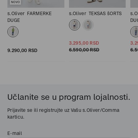
NOVO
s.Oliver
FARMERKE
s.Oliver
TEKSAS šORTS
s.O
DUGE
DU
3.295,
00
RSD
3.2
6.590,
00
RSD
6.5
9.290,
00
RSD
Učlanite se u program lojalnosti.
Prijavite se ili registrujte uz Vašu s.Oliver/Comma
karticu.
E-mail