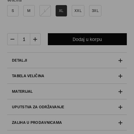
Veličina
S
M
L
XL
XXL
3XL
Dodaj u korpu
DETALJI
TABELA VELIČINA
MATERIJAL
UPUTSTVA ZA ODRŽAVANJE
ZALIHA U PRODAVNICAMA