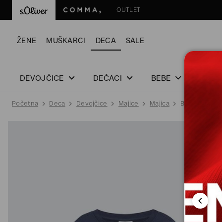
OUTLET
ŽENE
MUŠKARCI
DECA
SALE
DEVOJČICE
DEČACI
BEBE
Početna
Deca
Devojčice
Majice
Majica
BLUZA SA DU