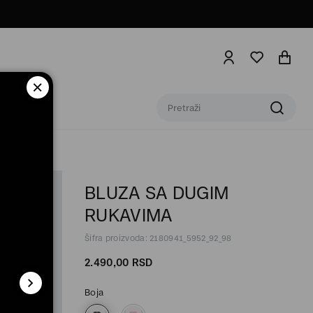
BLUZA SA DUGIM
RUKAVIMA
Šifra proizvoda: 2180941_5952_92_98
2.490,
00
RSD
Boja