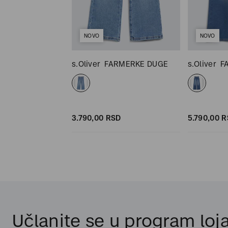
NOVO
NOVO
RMERKE DUGE
s.Oliver
FARMERKE DUGE
s.Oliver
F
SD
SD
3.790,
00
RSD
5.790,
00
R
Učlanite se u program loja