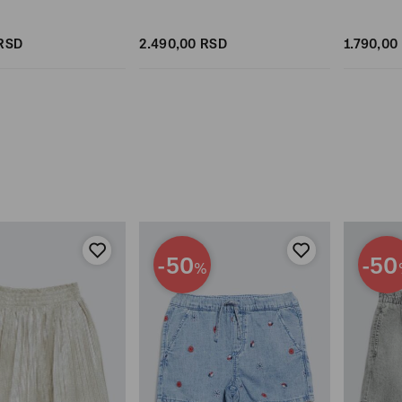
RSD
2.490,
00
RSD
1.790,
00
-50
-50
%