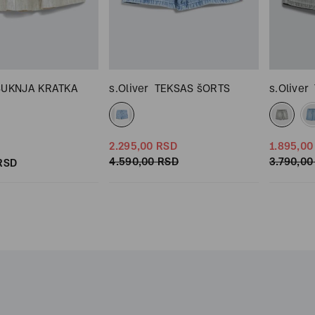
SUKNJA KRATKA
s.Oliver
TEKSAS šORTS
s.Oliver
2.295,
00
RSD
1.895,
00
4.590,
00
RSD
3.790,
00
RSD