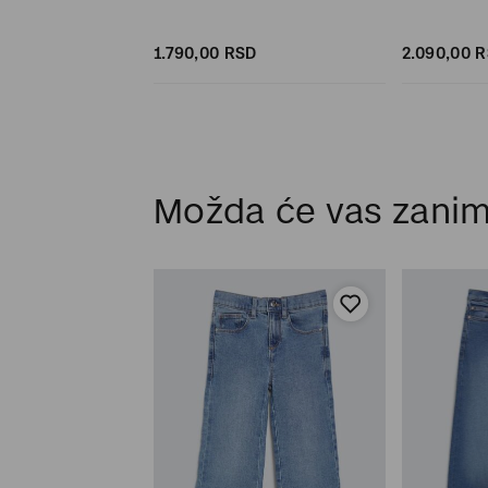
1.790,
00
RSD
1.790,
00
RSD
2.090,
00
R
Možda će vas zanim