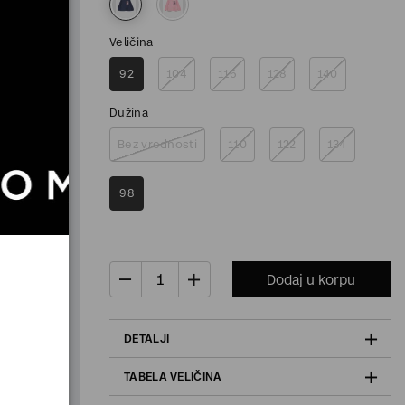
Veličina
92
104
116
128
140
Dužina
Bez vrednosti
110
122
134
98
Dodaj u korpu
DETALJI
TABELA VELIČINA