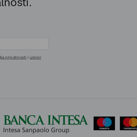
lnosti.
ika privatnosti
i
uslovi