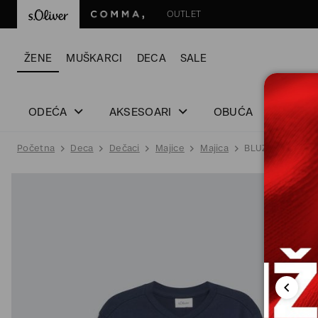
OUTLET
ŽENE
MUŠKARCI
DECA
SALE
ODEĆA
AKSESOARI
OBUĆA
Početna
Deca
Dečaci
Majice
Majica
BLUZA SA DUGI