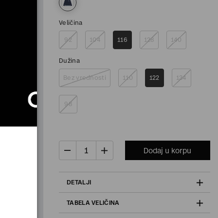
Veličina
92
104
116
128
140
Dužina
Bez vrednosti
110
122
134
98
Dodaj u korpu
DETALJI
TABELA VELIČINA