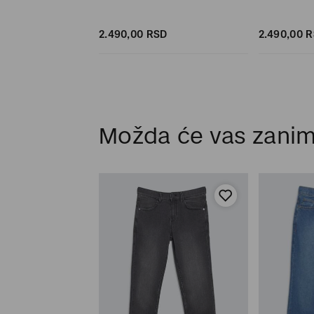
SD
SD
2.490,
00
RSD
2.490,
00
R
Možda će vas zanim