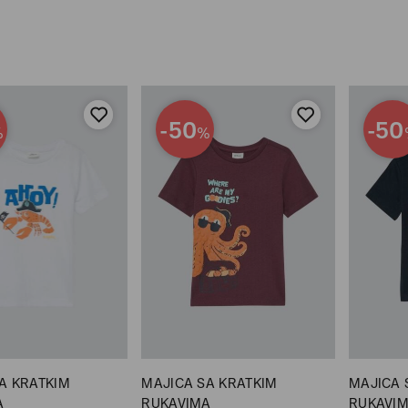
-50
-50
%
%
A KRATKIM
MAJICA SA KRATKIM
MAJICA 
A
RUKAVIMA
RUKAVI