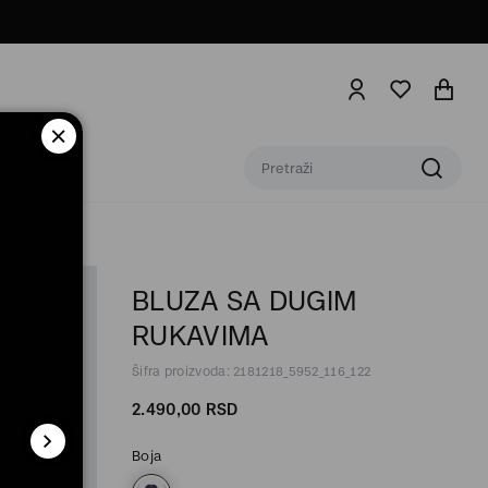
BLUZA SA DUGIM
RUKAVIMA
Šifra proizvoda: 2181218_5952_116_122
2.490,
00
RSD
Boja