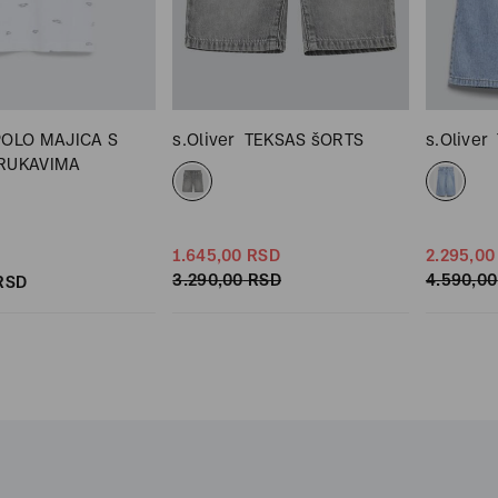
POLO MAJICA S
s.Oliver
TEKSAS šORTS
s.Oliver
 RUKAVIMA
1.645,
00
RSD
2.295,
00
3.290,
00
RSD
4.590,
00
RSD