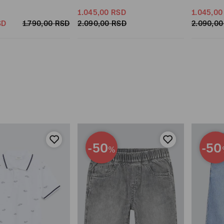
1.045,
00
RSD
1.045,
00
SD
1.790,
00
RSD
2.090,
00
RSD
2.090,
00
-50
-50
%