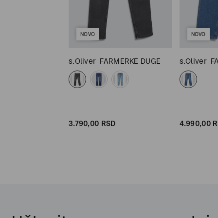
NOVO
NOVO
RMERKE DUGE
s.Oliver
FARMERKE DUGE
s.Oliver
F
SD
3.790,
00
RSD
4.990,
00
R