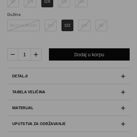
92
104
116
128
140
Dužina
Bez vrednosti
110
122
134
98
Dodaj u korpu
DETALJI
TABELA VELIČINA
MATERIJAL
UPUTSTVA ZA ODRŽAVANJE