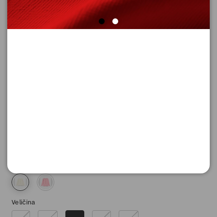
BLUZA SA DUGIM RUKAVIMA
Šifra proizvoda: 2180951_04A1_116_122
2.090,
00
RSD
Boja
Veličina