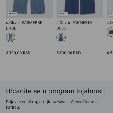
NOVO
NOVO
N
s.Oliver
FARMERKE
s.Oliver
FARMERKE
s.O
DUGE
DUGE
3.790,
00
RSD
5.790,
00
RSD
4.5
Učlanite se u program lojalnosti.
Prijavite se ili registrujte uz Vašu s.Oliver/Comma
karticu.