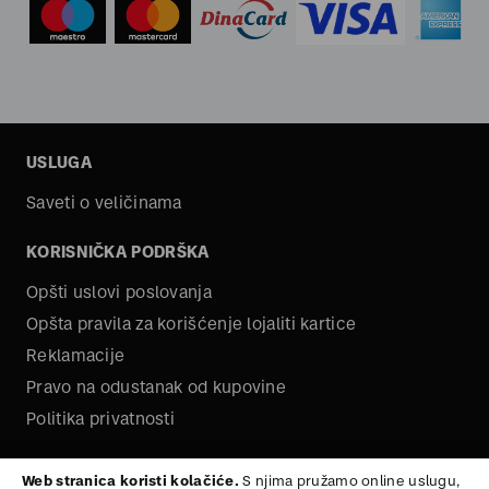
USLUGA
Saveti o veličinama
KORISNIČKA PODRŠKA
Opšti uslovi poslovanja
Opšta pravila za korišćenje lojaliti kartice
Reklamacije
Pravo na odustanak od kupovine
Politika privatnosti
O NAMA
Web stranica koristi kolačiće.
S njima pružamo online uslugu,