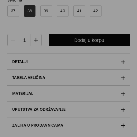
Veličina
37
38
39
40
41
42
Dodaj u korpu
DETALJI
TABELA VELIČINA
MATERIJAL
UPUTSTVA ZA ODRŽAVANJE
ZALIHA U PRODAVNICAMA