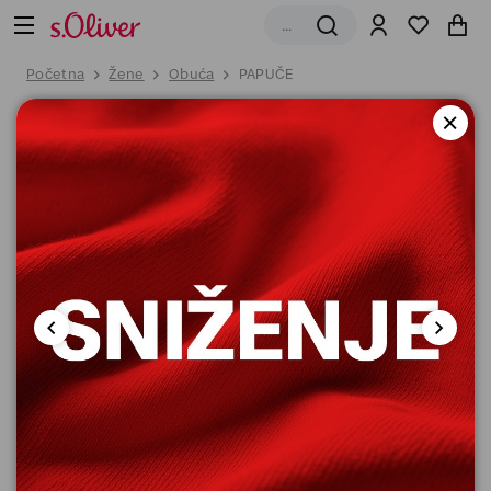
Početna
Žene
Obuća
PAPUČE