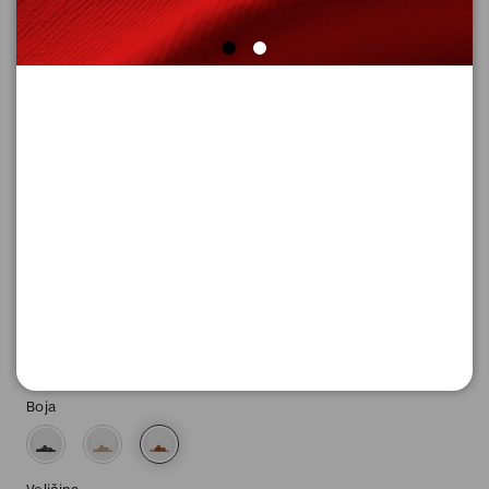
PAPUČE
Šifra proizvoda: 2177555_8755_38
-50
4.645,
00
RSD
4.645,
00
RSD
%
9.290,
00
RSD
Boja