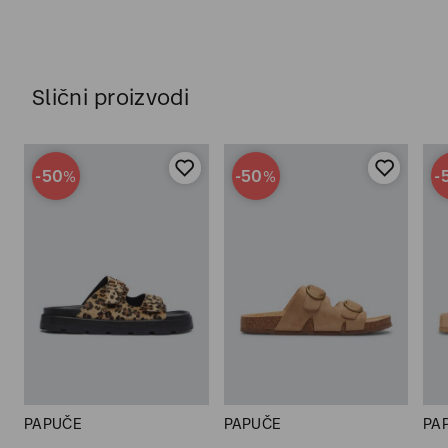
Slični proizvodi
-50
-50
-
%
%
PAPUČE
PAPUČE
PA