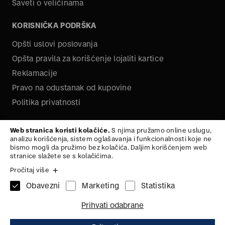
Saveti o veličinama
KORISNIČKA PODRŠKA
Opšti uslovi poslovanja
Opšta pravila za korišćenje lojaliti kartice
Reklamacije
Pravo na odustanak od kupovine
Politika privatnosti
O NAMA
Web stranica koristi kolačiće.
S njima pružamo online uslugu,
analizu korišćenja, sistem oglašavanja i funkcionalnosti koje ne
Kariera
bismo mogli da pružimo bez kolačića. Daljim korišćenjem web
stranice slažete se s kolačićima.
Pročitaj više
Obavezni
Marketing
Statistika
1x
PAPUČE
38
Na vrh
Prihvati odabrane
4.645,
00
RSD
ZAŠTITA PODATAKA
ZAŠTITA PODATAKA