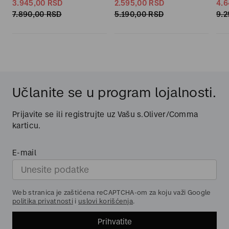
3.945,
00
RSD
2.595,
00
RSD
4.6
7.890,
00
RSD
5.190,
00
RSD
9.2
Učlanite se u program lojalnosti.
Prijavite se ili registrujte uz Vašu s.Oliver/Comma
karticu.
E-mail
Web stranica je zaštićena reCAPTCHA-om za koju važi Google
politika privatnosti
i
uslovi korišćenja
.
Prihvatite