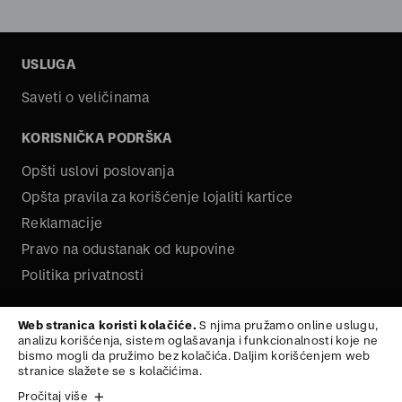
USLUGA
Saveti o veličinama
KORISNIČKA PODRŠKA
Opšti uslovi poslovanja
Opšta pravila za korišćenje lojaliti kartice
Reklamacije
Pravo na odustanak od kupovine
Politika privatnosti
O NAMA
Web stranica koristi kolačiće.
S njima pružamo online uslugu,
analizu korišćenja, sistem oglašavanja i funkcionalnosti koje ne
Kariera
bismo mogli da pružimo bez kolačića. Daljim korišćenjem web
stranice slažete se s kolačićima.
Pročitaj više