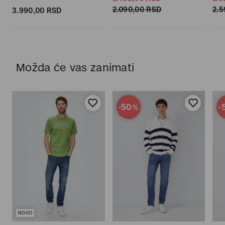
2.090,
00
RSD
2.5
3.990,
00
RSD
Možda će vas zanimati
-50
-
%
NOVO