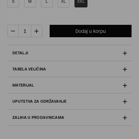
S
M
L
XL
XXL
Dodaj u korpu
DETALJI
TABELA VELIČINA
MATERIJAL
UPUTSTVA ZA ODRŽAVANJE
ZALIHA U PRODAVNICAMA