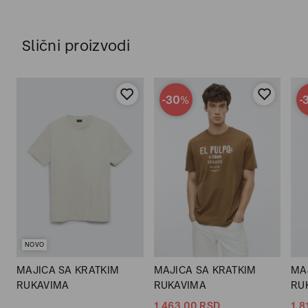
Slični proizvodi
-30
-
%
NOVO
MAJICA SA KRATKIM
MAJICA SA KRATKIM
MA
RUKAVIMA
RUKAVIMA
RU
1.463,
00
RSD
1.8