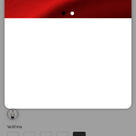
MAJICA SA KRATKIM RUKAVIMA
Šifra proizvoda: 2182729_0120_XXL
3.990,
00
RSD
Boja
Veličina