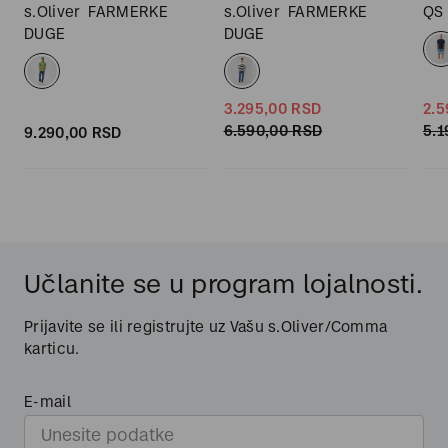
s.Oliver
FARMERKE
s.Oliver
FARMERKE
QS
DUGE
DUGE
3.295,
00
RSD
2.5
6.590,
00
RSD
5.1
9.290,
00
RSD
Učlanite se u program lojalnosti.
Prijavite se ili registrujte uz Vašu s.Oliver/Comma
karticu.
E-mail