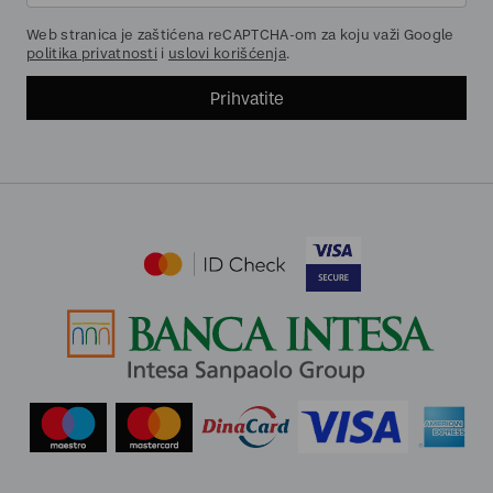
Web stranica je zaštićena reCAPTCHA-om za koju važi Google
politika privatnosti
i
uslovi korišćenja
.
Prihvatite