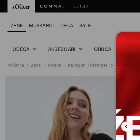
OUTLET
ŽENE
MUŠKARCI
DECA
SALE
ODEĆA
AKSESOARI
OBUĆA
Početna
Žene
Odeća
Kardigani i džemperi
Džemper