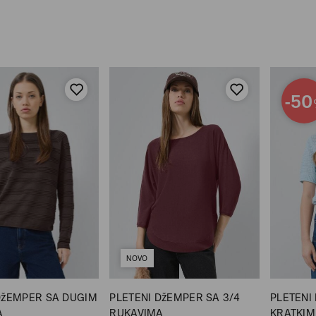
-50
NOVO
DžEMPER SA DUGIM
PLETENI DžEMPER SA 3/4
PLETENI
A
RUKAVIMA
KRATKIM