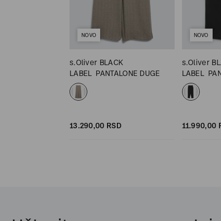
NOVO
NOVO
ACK
s.Oliver BLACK
s.Oliver B
TALONE 7/8
LABEL
PANTALONE DUGE
LABEL
PA
SD
13.290,
00
RSD
11.990,
00