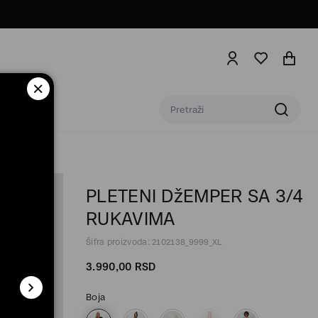
PLETENI DžEMPER SA 3/4
RUKAVIMA
Šifra proizvoda: 2102138_9999_XL
3.990,
00
RSD
Boja