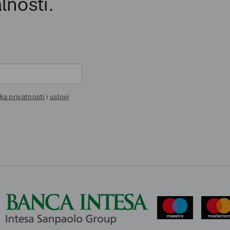
lnosti.
ika privatnosti
i
uslovi