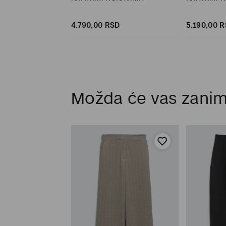
SD
4.790,
00
RSD
5.190,
00
R
Možda će vas zanim