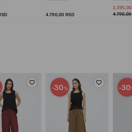
2.395,
00
4.790,
00
RSD
4.790,
00
RSD
-30
-30
%
%