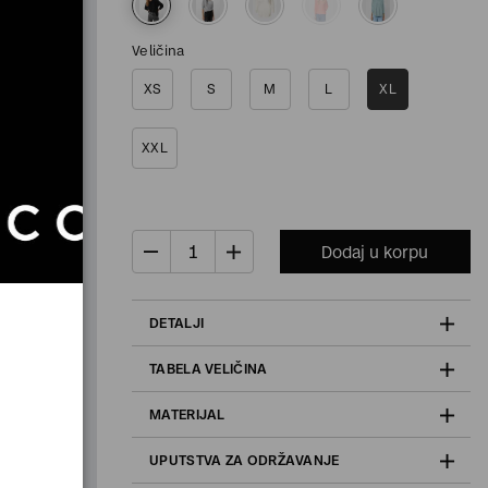
Veličina
XS
S
M
L
XL
XXL
Dodaj u korpu
DETALJI
TABELA VELIČINA
MATERIJAL
UPUTSTVA ZA ODRŽAVANJE