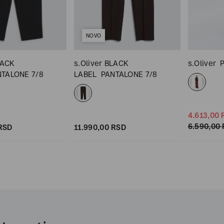
NOVO
LACK
s.Oliver BLACK
s.Oliver
NTALONE 7/8
LABEL
PANTALONE 7/8
4.613,
00
6.590,
00
RSD
11.990,
00
RSD