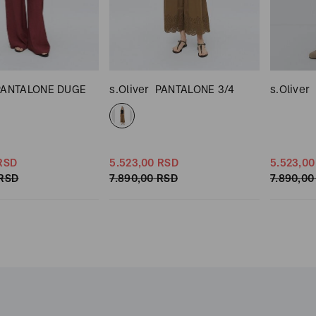
PANTALONE DUGE
s.Oliver
PANTALONE 3/4
s.Oliver
RSD
5.523,
00
RSD
5.523,
00
RSD
7.890,
00
RSD
7.890,
00