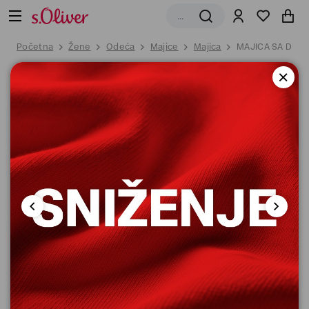
Početna
Žene
Odeća
Majice
Majica
MAJICA SA DUG