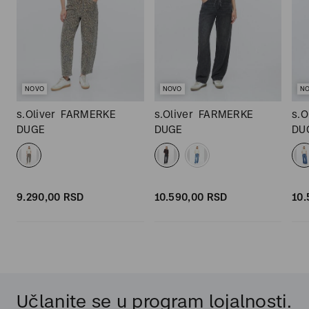
NOVO
NOVO
N
s.Oliver
FARMERKE
s.Oliver
FARMERKE
s.O
DUGE
DUGE
DU
9.290,
00
RSD
10.590,
00
RSD
10.
Učlanite se u program lojalnosti.