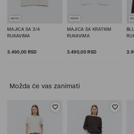
NOVO
NOVO
N
MAJICA SA 3/4
MAJICA SA KRATKIM
BL
RUKAVIMA
RUKAVIMA
RU
3.490,
00
RSD
3.490,
00
RSD
3.9
Možda će vas zanimati