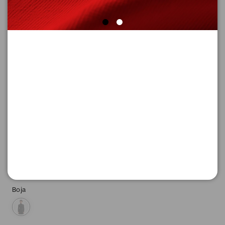
SUPER CENA
MAJICA SA DUGIM RUKAVIMA
Šifra proizvoda: 2170669_3900_XS
916,
00
RSD
Boja