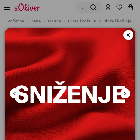
Početna
Žene
Odeća
Bluze i košulje
Bluze i košulje