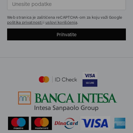
Web stranica je zaštićena reCAPTCHA-om za koju važi Google
politika privatnosti
i
uslovi korišćenja
.
Prihvatite