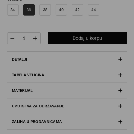
34
36
38
40
42
44
Dodaj u korpu
DETALJI
TABELA VELIČINA
MATERIJAL
UPUTSTVA ZA ODRŽAVANJE
ZALIHA U PRODAVNICAMA