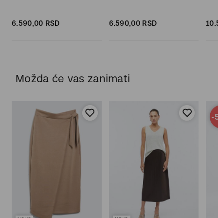
6.590,
00
RSD
6.590,
00
RSD
10.
Možda će vas zanimati
-