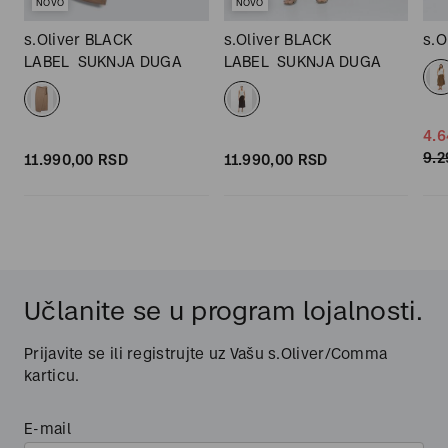
NOVO
NOVO
s.Oliver BLACK
s.Oliver BLACK
s.O
LABEL
SUKNJA DUGA
LABEL
SUKNJA DUGA
4.6
9.2
11.990,
00
RSD
11.990,
00
RSD
Učlanite se u program lojalnosti.
Prijavite se ili registrujte uz Vašu s.Oliver/Comma
karticu.
E-mail