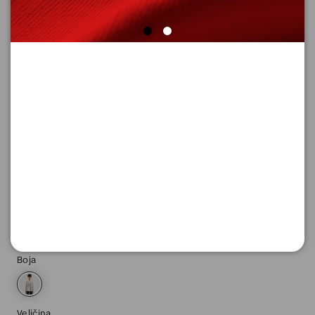
SUPER CENA
KOŠULJA
Šifra proizvoda: 2174124_0200_36
2.636,
00
RSD
Boja
Veličina