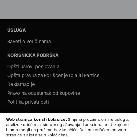
USLUGA
Saveti o veličinama
KORISNIČKA PODRŠKA
Opšti uslovi poslovanja
Opšta pravila za korišćenje lojaliti kartice
Reklamacije
Pravo na odustanak od kupovine
Politika privatnosti
O NAMA
Web stranica koristi kolačiće.
S njima pružamo online uslugu,
analizu korišćenja, sistem oglašavanja i funkcionalnosti koje ne
Kariera
bismo mogli da pružimo bez kolačića. Daljim korišćenjem web
stranice slažete se s kolačićima.