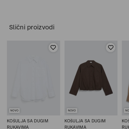
Slični proizvodi
NOVO
NOVO
N
KOšULJA SA DUGIM
KOšULJA SA DUGIM
KO
RUKAVIMA
RUKAVIMA
RU