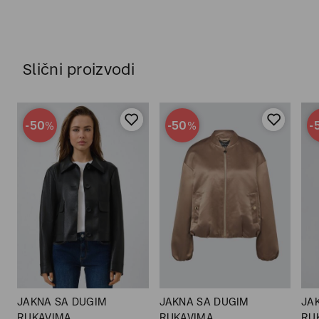
Slični proizvodi
-50
-50
-
%
%
JAKNA SA DUGIM
JAKNA SA DUGIM
JA
RUKAVIMA
RUKAVIMA
RU