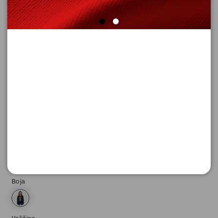
JAKNA SA DUGIM RUKAVIMA
Šifra proizvoda: 2173928_9999_XS
-50
5.295,
00
RSD
5.295,
00
RSD
%
10.590,
00
RSD
Boja