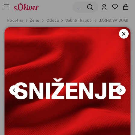
Početna
Žene
Odeća
Jakne i kaputi
JAKNA SA DUGIM 