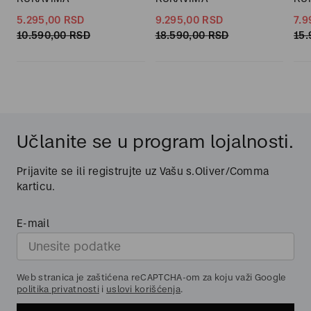
5.295,
00
RSD
9.295,
00
RSD
7.9
10.590,
00
RSD
18.590,
00
RSD
15.
Učlanite se u program lojalnosti.
Prijavite se ili registrujte uz Vašu s.Oliver/Comma
karticu.
E-mail
Web stranica je zaštićena reCAPTCHA-om za koju važi Google
politika privatnosti
i
uslovi korišćenja
.