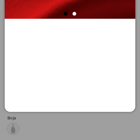
SUPER CENA
DžEMPER SA DUGIM RUKAVIMA
Šifra proizvoda: 2170513_99W0_L
2.396,
00
RSD
Boja