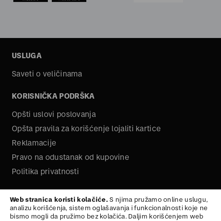
USLUGA
Saveti o veličinama
KORISNIČKA PODRŠKA
Opšti uslovi poslovanja
Opšta pravila za korišćenje lojaliti kartice
Reklamacije
Pravo na odustanak od kupovine
Politika privatnosti
O NAMA
Web stranica koristi kolačiće.
S njima pružamo online uslugu,
analizu korišćenja, sistem oglašavanja i funkcionalnosti koje ne
Kariera
bismo mogli da pružimo bez kolačića. Daljim korišćenjem web