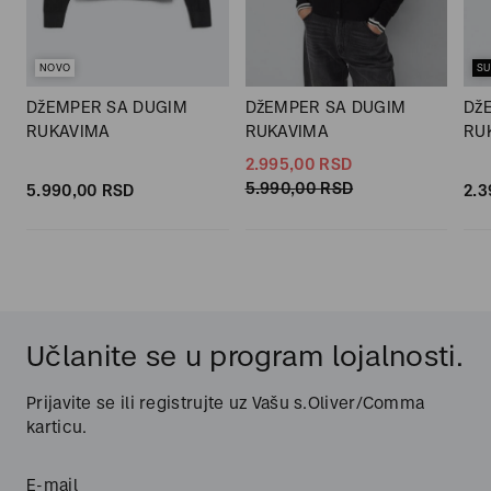
NOVO
SU
DžEMPER SA DUGIM
DžEMPER SA DUGIM
Dž
RUKAVIMA
RUKAVIMA
RU
2.995,
00
RSD
5.990,
00
RSD
5.990,
00
RSD
2.3
Učlanite se u program lojalnosti.
Prijavite se ili registrujte uz Vašu s.Oliver/Comma
karticu.
E-mail