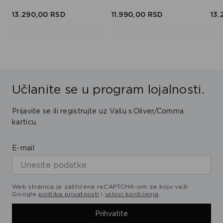
13.290,
00
RSD
11.990,
00
RSD
13.
Učlanite se u program lojalnosti.
Prijavite se ili registrujte uz Vašu s.Oliver/Comma
karticu.
E-mail
Web stranica je zaštićena reCAPTCHA-om za koju važi
Google
politika privatnosti
i
uslovi korišćenja
.
Prihvatite