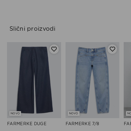
Slični proizvodi
NOVO
NOVO
N
FARMERKE DUGE
FARMERKE 7/8
FA