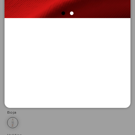
TEKSAS šORTS
Šifra proizvoda: 2181927_52Z4_32
-50
5.295,
00
RSD
5.295,
00
RSD
%
10.590,
00
RSD
Boja