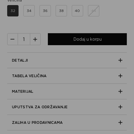
Veličina
32
34
36
38
40
44
Dodaj u korpu
DETALJI
TABELA VELIČINA
MATERIJAL
UPUTSTVA ZA ODRŽAVANJE
ZALIHA U PRODAVNICAMA