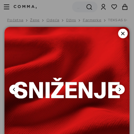
Početna
Žene
Odeća
Džins
Farmerke
TEKSAS šOR