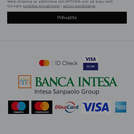
Web stranica je zaštićena reCAPTCHA-om za koju važi
Google
politika privatnosti
i
uslovi korišćenja
.
Prihvatite