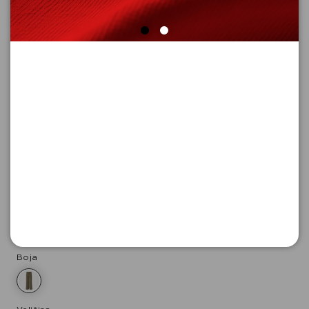
PANTALONE DUGE
Šifra proizvoda: 2177073_7992_46_LONG
-50
7.995,
00
RSD
7.995,
00
RSD
%
15.990,
00
RSD
Boja