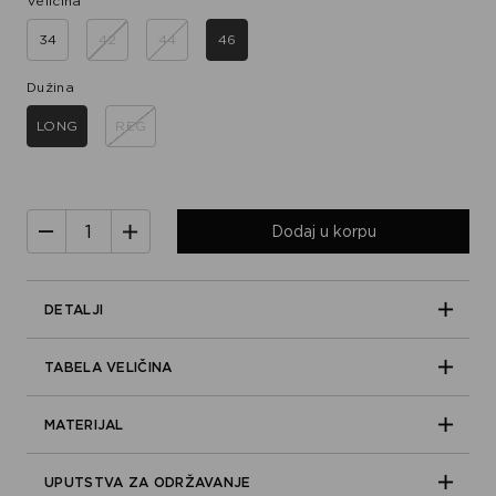
Veličina
34
42
44
46
Dužina
LONG
REG
Dodaj u korpu
DETALJI
TABELA VELIČINA
MATERIJAL
UPUTSTVA ZA ODRŽAVANJE