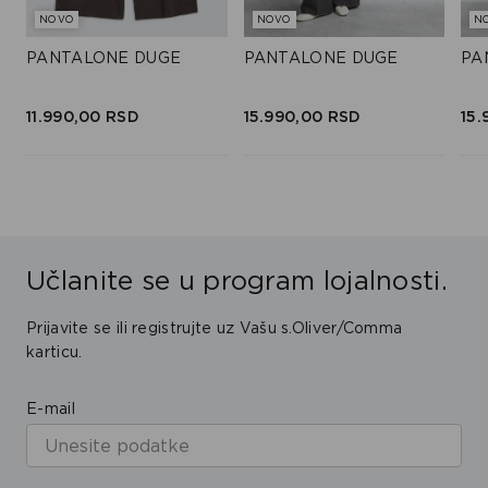
NOVO
NOVO
N
PANTALONE DUGE
PANTALONE DUGE
PA
11.990,
00
RSD
15.990,
00
RSD
15.
Učlanite se u program lojalnosti.
Prijavite se ili registrujte uz Vašu s.Oliver/Comma
karticu.
E-mail