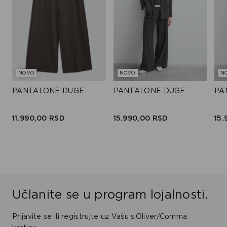
NOVO
NOVO
N
PANTALONE DUGE
PANTALONE DUGE
PA
11.990,
00
RSD
15.990,
00
RSD
15.
Učlanite se u program lojalnosti.
Prijavite se ili registrujte uz Vašu s.Oliver/Comma