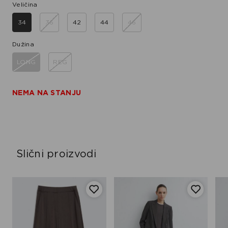
Veličina
34
36
42
44
46
Dužina
LONG
REG
NEMA NA STANJU
Slični proizvodi