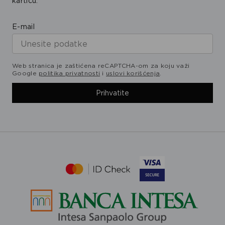
karticu.
E-mail
Web stranica je zaštićena reCAPTCHA-om za koju važi
Google
politika privatnosti
i
uslovi korišćenja
.
Prihvatite