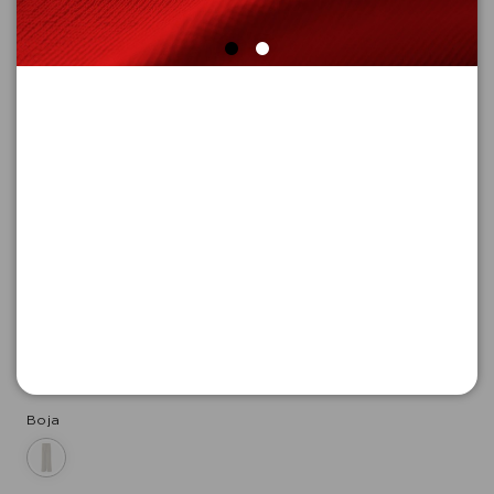
PANTALONE DUGE
Šifra proizvoda: 2177073_7992_40_REG
-50
7.995,
00
RSD
7.995,
00
RSD
%
15.990,
00
RSD
Boja