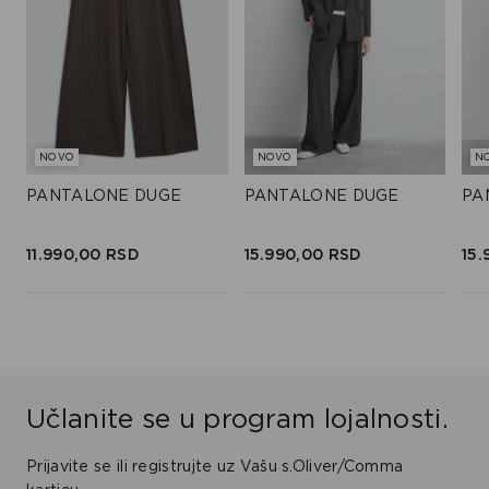
NOVO
NOVO
N
PANTALONE DUGE
PANTALONE DUGE
PA
11.990,
00
RSD
15.990,
00
RSD
15.
Učlanite se u program lojalnosti.
Prijavite se ili registrujte uz Vašu s.Oliver/Comma