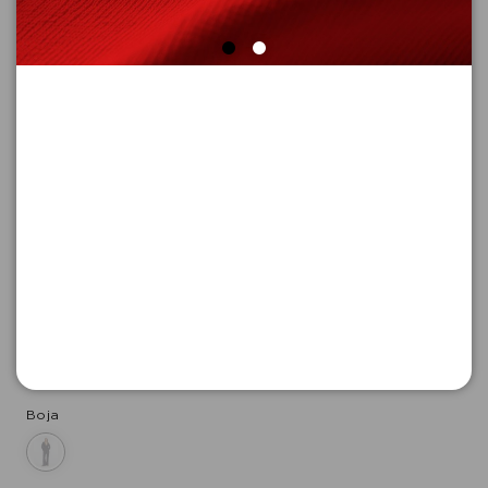
PANTALONE DUGE
Šifra proizvoda: 2179447_5976_42_REG
-50
6.645,
00
RSD
6.645,
00
RSD
%
13.290,
00
RSD
Boja