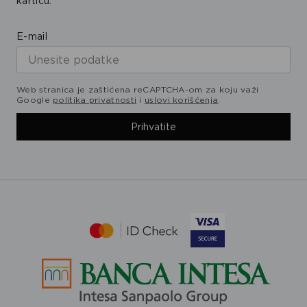
karticu.
E-mail
Web stranica je zaštićena reCAPTCHA-om za koju važi
Google
politika privatnosti
i
uslovi korišćenja
.
Prihvatite