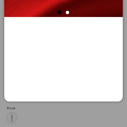
PANTALONE DUGE
Šifra proizvoda: 2179447_5976_40_REG
-50
6.645,
00
RSD
6.645,
00
RSD
%
13.290,
00
RSD
Boja