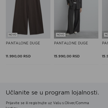
NOVO
NOVO
N
PANTALONE DUGE
PANTALONE DUGE
PA
11.990,
00
RSD
15.990,
00
RSD
15.
Učlanite se u program lojalnosti.
Prijavite se ili registrujte uz Vašu s.Oliver/Comma