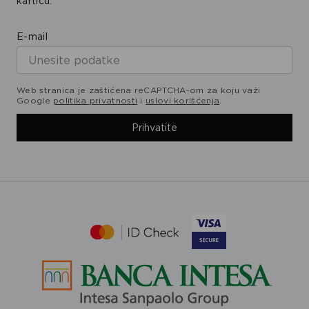
karticu.
E-mail
Web stranica je zaštićena reCAPTCHA-om za koju važi
Google
politika privatnosti
i
uslovi korišćenja
.
Prihvatite