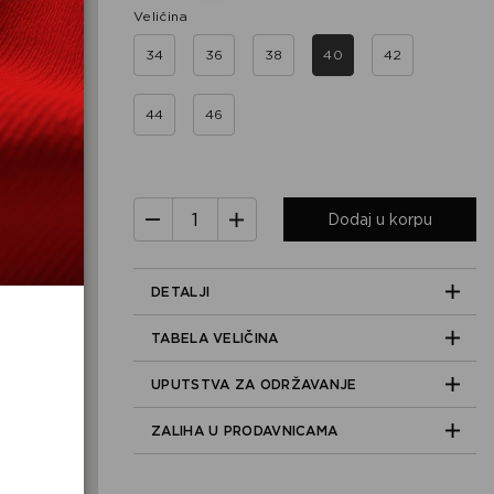
Veličina
34
36
38
40
42
44
46
Dodaj u korpu
DETALJI
TABELA VELIČINA
UPUTSTVA ZA ODRŽAVANJE
ZALIHA U PRODAVNICAMA