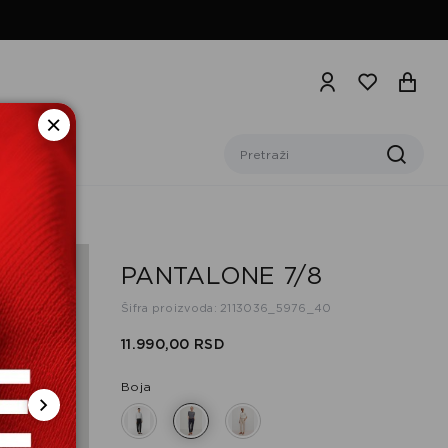
PANTALONE 7/8
Šifra proizvoda: 2113036_5976_40
11.990,
00
RSD
Boja