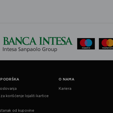
 PODRŠKA
O NAMA
poslovanja
Kariera
za korišćenje lojaliti kartice
stanak od kupovine