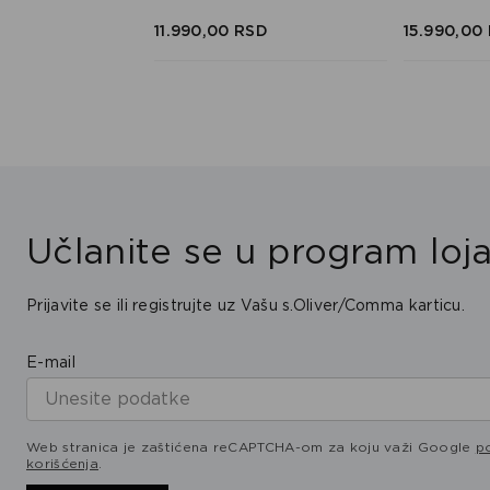
SD
SD
11.990,
00
RSD
15.990,
00
Učlanite se u program loja
Prijavite se ili registrujte uz Vašu s.Oliver/Comma karticu.
E-mail
Web stranica je zaštićena reCAPTCHA-om za koju važi Google
po
korišćenja
.