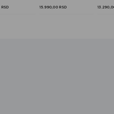
0
RSD
15.990,
00
RSD
13.290,
0