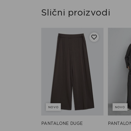
Slični proizvodi
NOVO
NOVO
E DUGE
PANTALONE DUGE
PANTALO