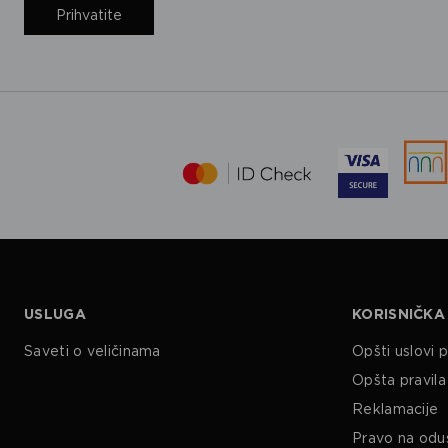
Prihvatite
USLUGA
KORISNIČKA
Saveti o veličinama
Opšti uslovi 
Opšta pravila 
Reklamacije
Pravo na odu