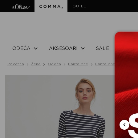
OUTLET
ODEĆA
AKSESOARI
SALE
Početna
Žene
Odeća
Pantalone
Pantalone
PANTAL