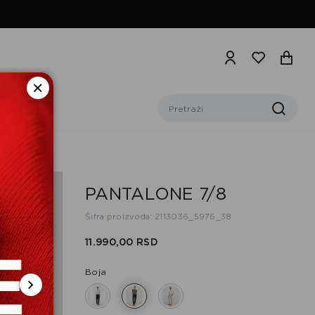
PANTALONE 7/8
Šifra proizvoda: 2113036_5976_38
11.990,
00
RSD
Boja