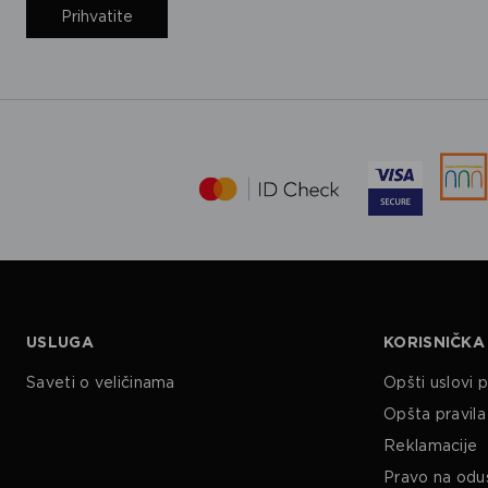
Prihvatite
USLUGA
KORISNIČKA
Saveti o veličinama
Opšti uslovi 
Opšta pravila 
Reklamacije
Pravo na odu