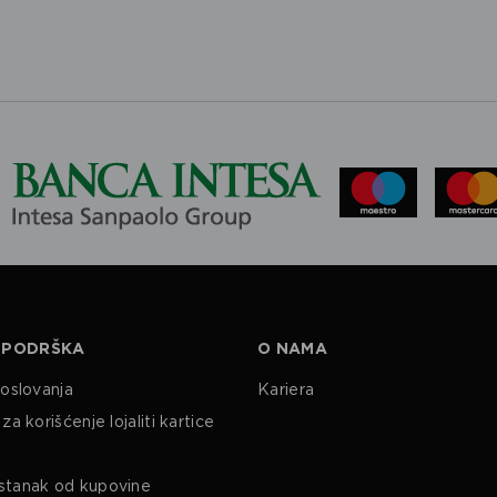
 PODRŠKA
O NAMA
poslovanja
Kariera
za korišćenje lojaliti kartice
stanak od kupovine