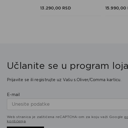
SD
SD
13.290,
00
RSD
15.990,
00
Učlanite se u program loja
Prijavite se ili registrujte uz Vašu s.Oliver/Comma karticu.
E-mail
Web stranica je zaštićena reCAPTCHA-om za koju važi Google
po
korišćenja
.