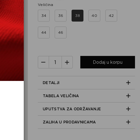
Veličina
34
36
38
40
42
44
46
Dodaj u korpu
DETALJI
TABELA VELIČINA
UPUTSTVA ZA ODRŽAVANJE
ZALIHA U PRODAVNICAMA