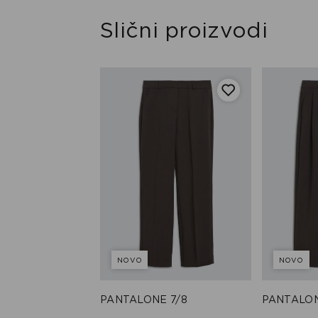
Slični proizvodi
NOVO
NOVO
 7/8
PANTALONE 7/8
PANTALON