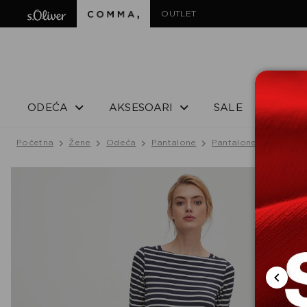
OUTLET
ODEĆA
AKSESOARI
SALE
Početna
Žene
Odeća
Pantalone
Pantalone
PANTAL