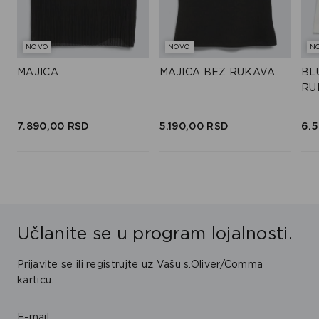
NOVO
NOVO
N
MAJICA
MAJICA BEZ RUKAVA
BL
RU
7.890,
00
RSD
5.190,
00
RSD
6.5
Učlanite se u program lojalnosti.
Prijavite se ili registrujte uz Vašu s.Oliver/Comma
karticu.
E-mail