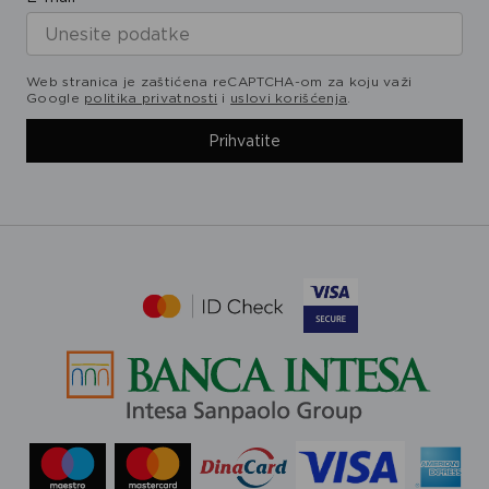
Web stranica je zaštićena reCAPTCHA-om za koju važi
Google
politika privatnosti
i
uslovi korišćenja
.
Prihvatite