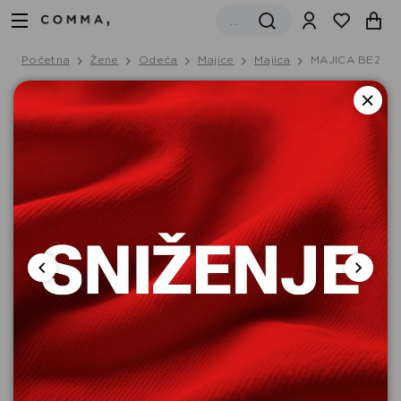
Početna
Žene
Odeća
Majice
Majica
MAJICA BEZ R