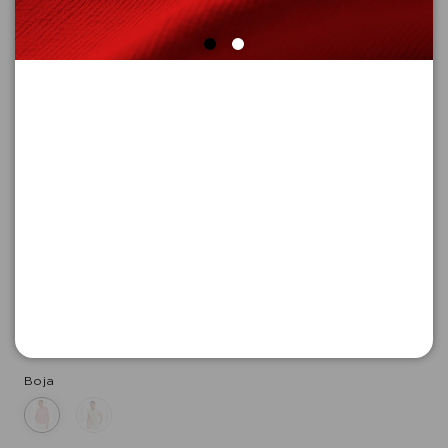
MAJICA BEZ RUKAVA
Šifra proizvoda: 2180128_4180_42
-50
3.295,
00
RSD
3.295,
00
RSD
%
6.590,
00
RSD
Boja