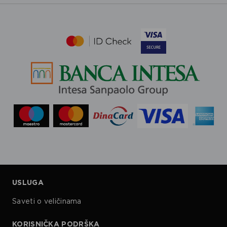
USLUGA
Saveti o veličinama
KORISNIČKA PODRŠKA