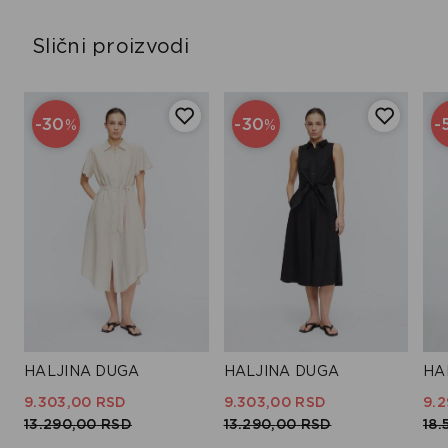
Slični proizvodi
-30
-30
-
%
%
HALJINA DUGA
HALJINA DUGA
HA
9.303,
00
RSD
9.303,
00
RSD
9.2
13.290,
00
RSD
13.290,
00
RSD
18.