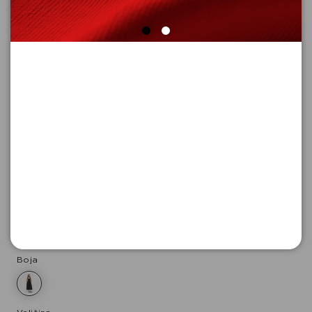
HALJINA DUGA
Šifra proizvoda: 2182690_9999_38
-30
4.797,
00
RSD
11.193,
00
RSD
%
15.990,
00
RSD
Boja