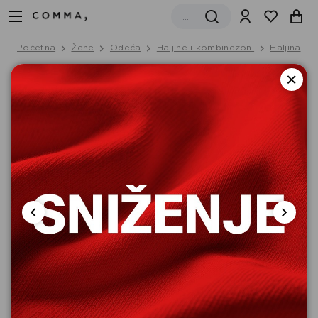
Početna
Žene
Odeća
Haljine i kombinezoni
Haljina