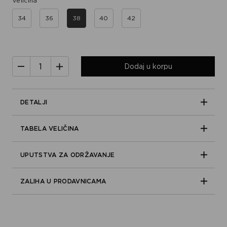
Veličina
34
36
38
40
42
Dodaj u korpu
DETALJI
TABELA VELIČINA
UPUTSTVA ZA ODRŽAVANJE
ZALIHA U PRODAVNICAMA