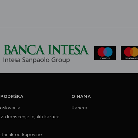
 PODRŠKA
O NAMA
poslovanja
Kariera
za korišćenje lojaliti kartice
stanak od kupovine