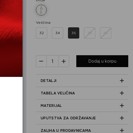
Veličina
32
34
36
38
42
Dodaj u korpu
DETALJI
TABELA VELIČINA
MATERIJAL
UPUTSTVA ZA ODRŽAVANJE
ZALIHA U PRODAVNICAMA