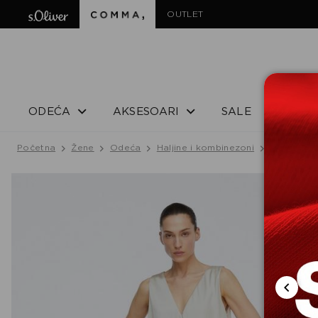
OUTLET
ODEĆA
AKSESOARI
SALE
Početna
Žene
Odeća
Haljine i kombinezoni
Haljina