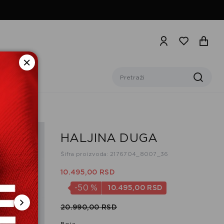
HALJINA DUGA
Šifra proizvoda: 2176704_8007_36
10.495,
00
RSD
-50
%
10.495,
00
RSD
20.990,
00
RSD
Boja