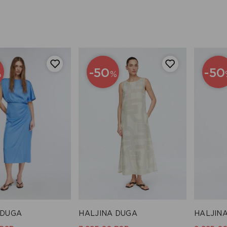
-50
-50
%
%
 DUGA
HALJINA DUGA
HALJIN