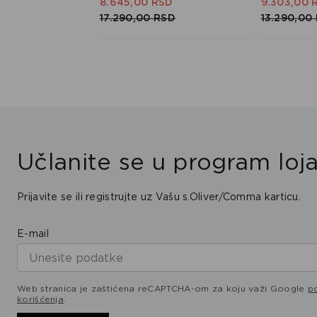
SD
8.645,
00
RSD
9.303,
00
RSD
17.290,
00
RSD
13.290,
00
Učlanite se u program loja
Prijavite se ili registrujte uz Vašu s.Oliver/Comma karticu.
E-mail
Web stranica je zaštićena reCAPTCHA-om za koju važi Google
po
korišćenja
.