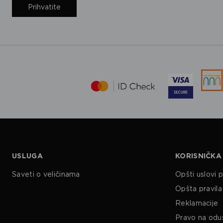
Prihvatite
USLUGA
KORISNIČKA
Saveti o veličinama
Opšti uslovi 
Opšta pravila 
Reklamacije
Pravo na odu