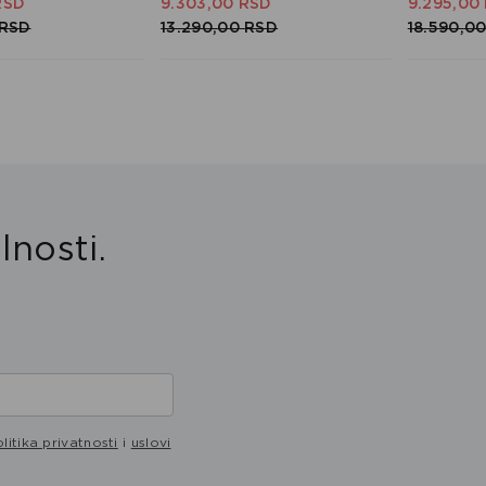
RSD
9.303,
00
RSD
9.295,
00
RSD
13.290,
00
RSD
18.590,
0
lnosti.
litika privatnosti
i
uslovi