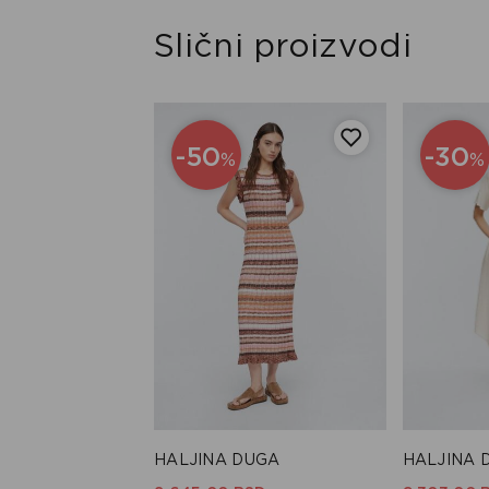
Slični proizvodi
-50
-30
%
%
KRATKA
HALJINA DUGA
HALJINA 