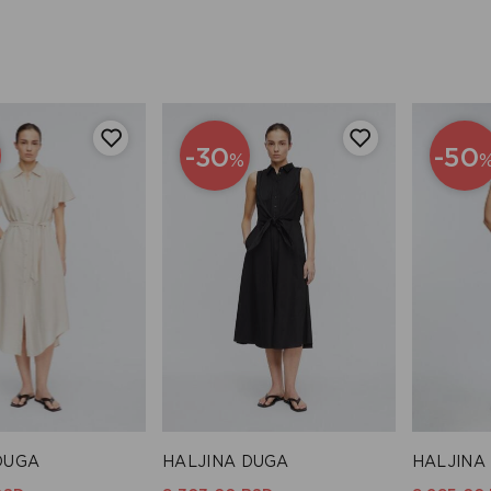
-30
-50
%
DUGA
HALJINA DUGA
HALJINA