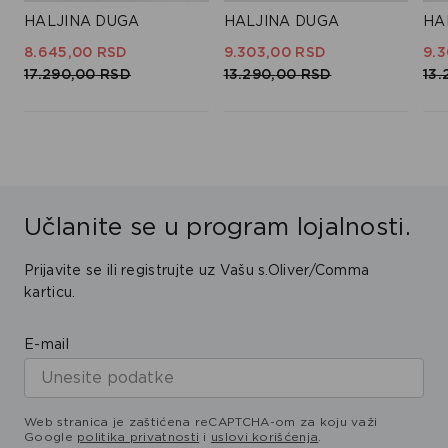
HALJINA DUGA
HALJINA DUGA
HA
8.645,
00
RSD
9.303,
00
RSD
9.3
17.290,
00
RSD
13.290,
00
RSD
13.
Učlanite se u program lojalnosti.
Prijavite se ili registrujte uz Vašu s.Oliver/Comma
karticu.
E-mail
Web stranica je zaštićena reCAPTCHA-om za koju važi
Google
politika privatnosti
i
uslovi korišćenja
.