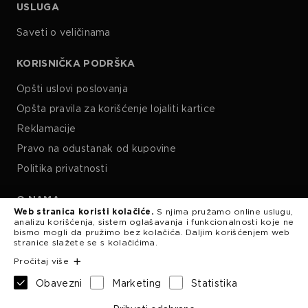
USLUGA
Saveti o veličinama
KORISNIČKA PODRŠKA
Opšti uslovi poslovanja
Opšta pravila za korišćenje lojaliti kartice
Reklamacije
Pravo na odustanak od kupovine
Politika privatnosti
O NAMA
Web stranica koristi kolačiće.
S njima pružamo online uslugu,
analizu korišćenja, sistem oglašavanja i funkcionalnosti koje ne
Kariera
bismo mogli da pružimo bez kolačića. Daljim korišćenjem web
stranice slažete se s kolačićima.
Pročitaj više
Obavezni
Marketing
Statistika