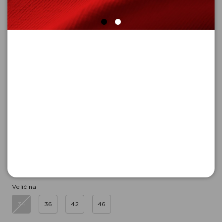
HALJINA DUGA
Šifra proizvoda: 2179712_9300_38
-50
9.995,
00
RSD
9.995,
00
RSD
%
19.990,
00
RSD
Boja
Veličina
34
36
42
46