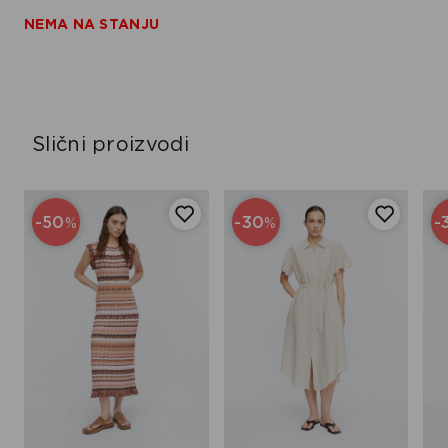
NEMA NA STANJU
Slični proizvodi
-50
-30
-
%
%