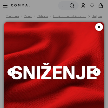
Početna
Žene
Odeća
Haljine i kombinezoni
Haljina