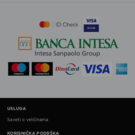
USLUGA
Saveti o veličinama
KORISNIČKA PODRŠKA