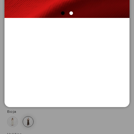
HALJINA DUGA
Šifra proizvoda: 2182683_8943_38
-30
4.797,
00
RSD
11.193,
00
RSD
%
15.990,
00
RSD
Boja