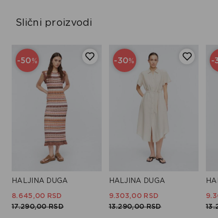
Slični proizvodi
-50
-30
-
%
%
HALJINA DUGA
HALJINA DUGA
HA
8.645,
00
RSD
9.303,
00
RSD
9.3
17.290,
00
RSD
13.290,
00
RSD
13.