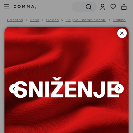
Početna
Žene
Odeća
Haljine i kombinezoni
Haljina