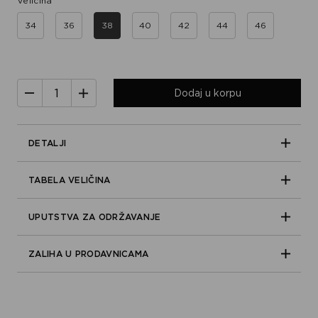
Veličina
34
36
38
40
42
44
46
Dodaj u korpu
DETALJI
TABELA VELIČINA
UPUTSTVA ZA ODRŽAVANJE
ZALIHA U PRODAVNICAMA