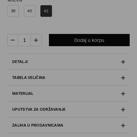
Veličina
38
40
42
Dodaj u korpu
DETALJI
TABELA VELIČINA
MATERIJAL
UPUTSTVA ZA ODRŽAVANJE
ZALIHA U PRODAVNICAMA