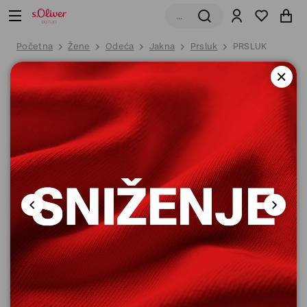
Početna
Žene
Odeća
Jakna
Prsluk
PRSLUK