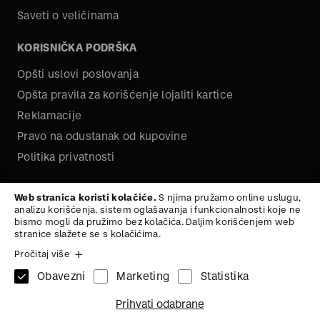
Saveti o veličinama
KORISNIČKA PODRŠKA
Opšti uslovi poslovanja
Opšta pravila za korišćenje lojaliti kartice
Reklamacije
Pravo na odustanak od kupovine
Politika privatnosti
O NAMA
Web stranica koristi kolačiće.
S njima pružamo online uslugu,
analizu korišćenja, sistem oglašavanja i funkcionalnosti koje ne
Kariera
bismo mogli da pružimo bez kolačića. Daljim korišćenjem web
stranice slažete se s kolačićima.
Pročitaj više
Obavezni
Marketing
Statistika
1x
PRSLUK
42
Na vrh
Prihvati odabrane