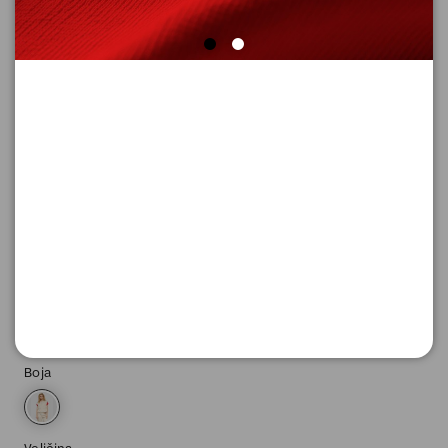
PRSLUK
Šifra proizvoda: 2164292_8100_42
-50
5.295,
00
RSD
5.295,
00
RSD
%
10.590,
00
RSD
Boja