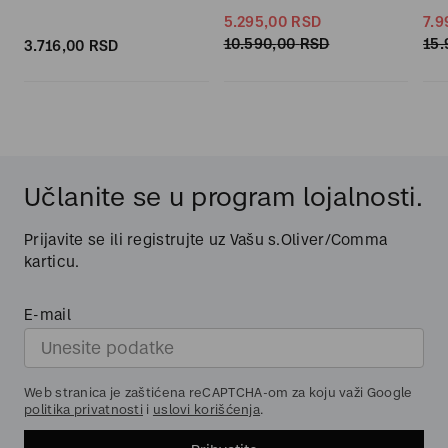
5.295,
00
RSD
7.9
10.590,
00
RSD
15.
3.716,
00
RSD
Učlanite se u program lojalnosti.
Prijavite se ili registrujte uz Vašu s.Oliver/Comma
karticu.
E-mail
Web stranica je zaštićena reCAPTCHA-om za koju važi Google
politika privatnosti
i
uslovi korišćenja
.