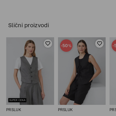
Slični proizvodi
-50
-
%
SUPER CENA
PRSLUK
PRSLUK
PR