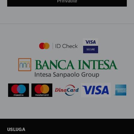
Prihvatite
USLUGA