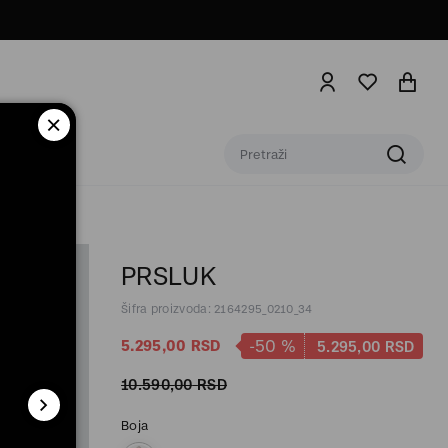
PRSLUK
Šifra proizvoda: 2164295_0210_34
-50
%
5.295,
00
RSD
5.295,
00
RSD
10.590,
00
RSD
Boja