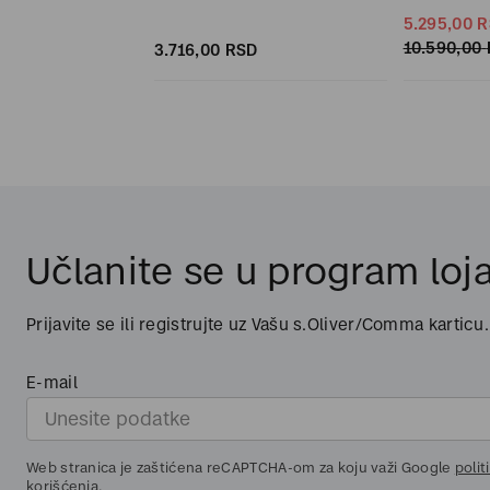
SD
5.295,
00
R
SD
10.590,
00
3.716,
00
RSD
Učlanite se u program loja
Prijavite se ili registrujte uz Vašu s.Oliver/Comma karticu.
E-mail
Web stranica je zaštićena reCAPTCHA-om za koju važi Google
polit
korišćenja
.