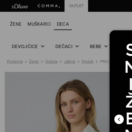
OUTLET
ŽENE
MUŠKARCI
DECA
DEVOJČICE
DEČACI
BEBE
Početna
Žene
Odeća
Jakna
Prsluk
PRSLUK