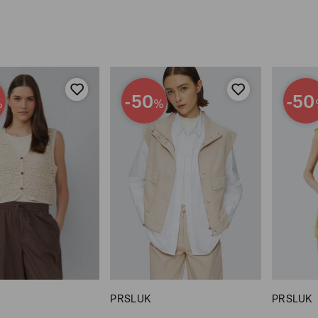
-50
-50
%
%
PRSLUK
PRSLUK