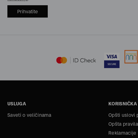
Prihvatite
USLUGA
KORISNIČKA
Saveti o veličinama
Opšti uslovi
Opšta pravila
Reklamacije