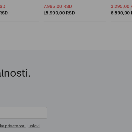
SD
7.995,
00
RSD
3.295,
00
RSD
15.990,
00
RSD
6.590,
00
lnosti.
ika privatnosti
i
uslovi