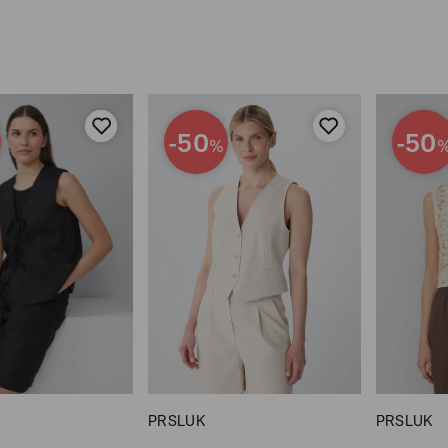
-50
-50
%
PRSLUK
PRSLUK